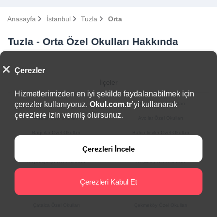
Anasayfa
İstanbul
Tuzla
Orta
Tuzla - Orta Özel Okulları Hakkında
Çerezler
İlçeler
Hizmetlerimizden en iyi şekilde faydalanabilmek için
çerezler kullanıyoruz.
Okul.com.tr
’yi kullanarak
Arnavutköy Özel Okulları
Ataşehir Özel Okulları
çerezlere izin vermiş olursunuz.
Adalar Özel Okulları
Avcılar Özel Okulları
Bağcılar Özel Okulları
Bahçelievler Özel Okulları
Bakırköy Özel Okulları
Başakşehir Özel Okulları
Çerezleri İncele
Bayrampaşa Özel Okulları
Beşiktaş Özel Okulları
Beykoz Özel Okulları
Beylikdüzü Özel Okulları
Çerezleri Kabul Et
Beyoğlu Özel Okulları
Büyükçekmece Özel Okulları
Çatalca Özel Okulları
Çekmeköy Özel Okulları