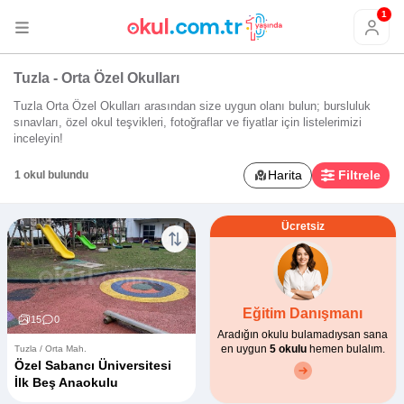
1
Tuzla - Orta Özel Okulları
Tuzla Orta Özel Okulları arasından size uygun olanı bulun; bursluluk
sınavları, özel okul teşvikleri, fotoğraflar ve fiyatlar için listelerimizi
inceleyin!
Harita
Filtrele
1 okul bulundu
Ücretsiz
Eğitim Danışmanı
15
0
Aradığın okulu bulamadıysan sana
en uygun
5 okulu
hemen bulalım.
Tuzla / Orta Mah.
Özel Sabancı Üniversitesi
İlk Beş Anaokulu