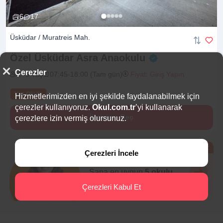
6
17
Üsküdar / Muratreis Mah.
Özel Üsküdar Asra
Anaokulu
Çerezler
2 -6 Yaş
07:45-18:00 (Tam gün)
Fiyat: Giriş Yapın
Yaz Okulu
Hizmetlerimizden en iyi şekilde faydalanabilmek için
çerezler kullanıyoruz.
Okul.com.tr
’yi kullanarak
İletişime Geç
çerezlere izin vermiş olursunuz.
Ücretsiz
Çerezleri İncele
Eğitim Danışmanı
Sana en uygun
5 okulu
hemen bulalım.
Çerezleri Kabul Et