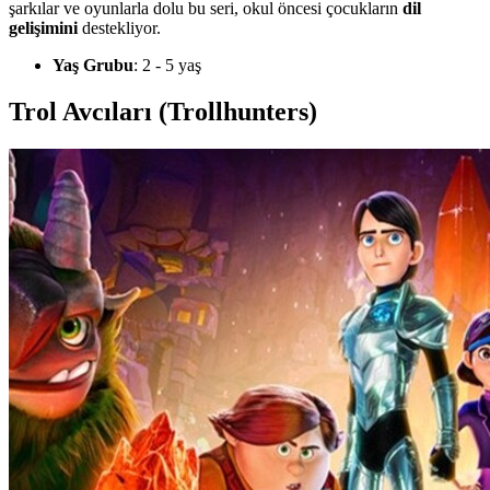
şarkılar ve oyunlarla dolu bu seri, okul öncesi çocukların
dil
gelişimini
destekliyor.
Yaş Grubu
: 2 - 5 yaş
Trol Avcıları (Trollhunters)