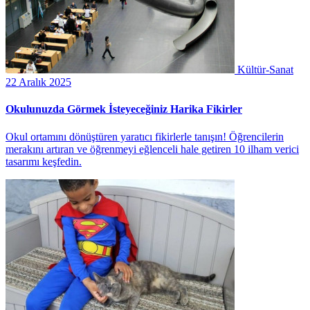
Kültür-Sanat
22 Aralık 2025
Okulunuzda Görmek İsteyeceğiniz Harika Fikirler
Okul ortamını dönüştüren yaratıcı fikirlerle tanışın! Öğrencilerin
merakını artıran ve öğrenmeyi eğlenceli hale getiren 10 ilham verici
tasarımı keşfedin.