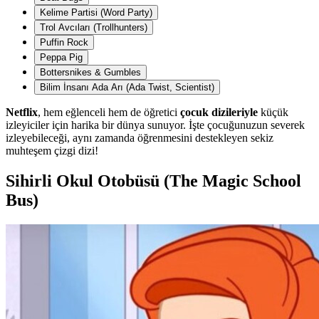
Kelime Partisi (Word Party)
Trol Avcıları (Trollhunters)
Puffin Rock
Peppa Pig
Bottersnikes & Gumbles
Bilim İnsanı Ada Arı (Ada Twist, Scientist)
Netflix
, hem eğlenceli hem de öğretici
çocuk dizileriyle
küçük
izleyiciler için harika bir dünya sunuyor. İşte çocuğunuzun severek
izleyebileceği, aynı zamanda öğrenmesini destekleyen sekiz
muhteşem çizgi dizi!
Sihirli Okul Otobüsü (The Magic School
Bus)