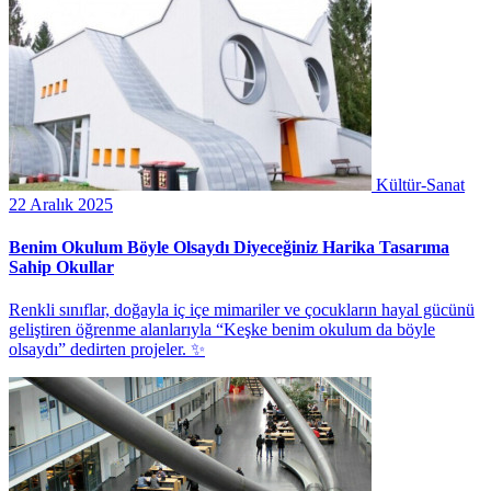
Kültür-Sanat
22 Aralık 2025
Benim Okulum Böyle Olsaydı Diyeceğiniz Harika Tasarıma
Sahip Okullar
Renkli sınıflar, doğayla iç içe mimariler ve çocukların hayal gücünü
geliştiren öğrenme alanlarıyla “Keşke benim okulum da böyle
olsaydı” dedirten projeler. ✨