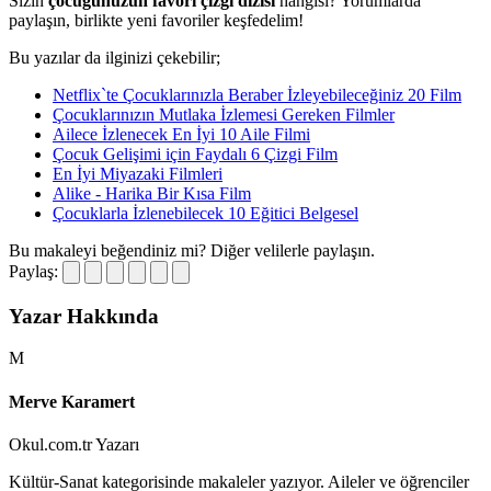
Sizin
çocuğunuzun favori çizgi dizisi
hangisi? Yorumlarda
paylaşın, birlikte yeni favoriler keşfedelim!
Bu yazılar da ilginizi çekebilir;
Netflix`te Çocuklarınızla Beraber İzleyebileceğiniz 20 Film
Çocuklarınızın Mutlaka İzlemesi Gereken Filmler
Ailece İzlenecek En İyi 10 Aile Filmi
Çocuk Gelişimi için Faydalı 6 Çizgi Film
En İyi Miyazaki Filmleri
Alike - Harika Bir Kısa Film
Çocuklarla İzlenebilecek 10 Eğitici Belgesel
Bu makaleyi beğendiniz mi?
Diğer velilerle paylaşın.
Paylaş:
Yazar Hakkında
M
Merve Karamert
Okul.com.tr Yazarı
Kültür-Sanat kategorisinde makaleler yazıyor. Aileler ve öğrenciler