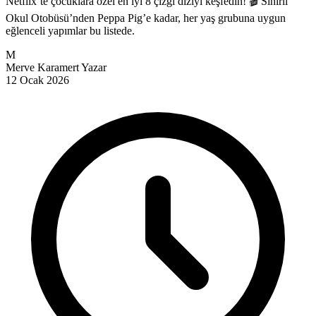
Netflix’te çocuklara özel en iyi 8 çizgi diziyi keşfedin! 🎬 Sihirli
Okul Otobüsü’nden Peppa Pig’e kadar, her yaş grubuna uygun
eğlenceli yapımlar bu listede.
M
Merve Karamert
Yazar
12 Ocak 2026