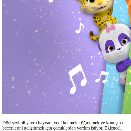
Dört sevimli yavru hayvan, yeni kelimeler öğrenmek ve konuşma
becerilerini geliştirmek için çocuklardan yardım istiyor. Eğlenceli