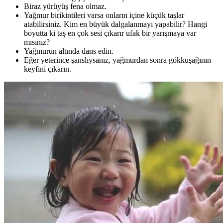
Biraz yürüyüş fena olmaz.
Yağmur birikintileri varsa onların içine küçük taşlar
atabilirsiniz. Kim en büyük dalgalanmayı yapabilir? Hangi
boyutta ki taş en çok sesi çıkarır ufak bir yarışmaya var
mısınız?
Yağmurun altında dans edin.
Eğer yeterince şanslıysanız, yağmurdan sonra gökkuşağının
keyfini çıkarın.