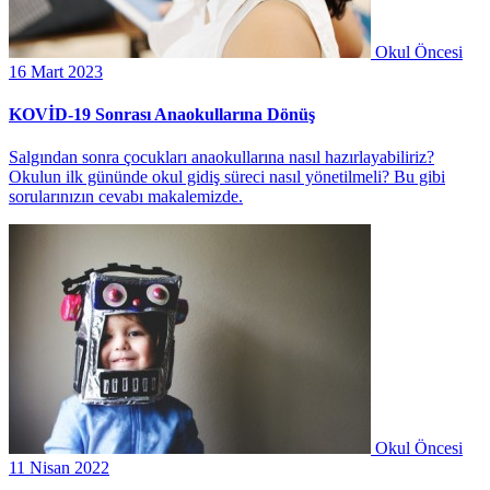
Okul Öncesi
16 Mart 2023
KOVİD-19 Sonrası Anaokullarına Dönüş
Salgından sonra çocukları anaokullarına nasıl hazırlayabiliriz?
Okulun ilk gününde okul gidiş süreci nasıl yönetilmeli? Bu gibi
sorularınızın cevabı makalemizde.
Okul Öncesi
11 Nisan 2022