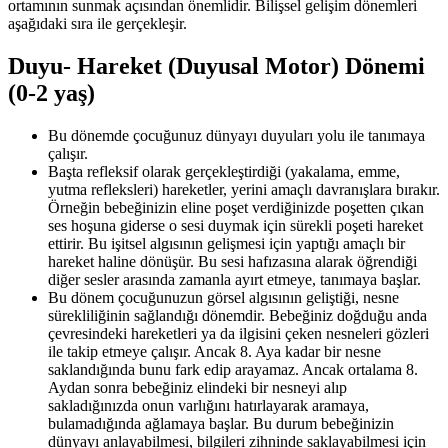
ortamının sunmak açısından önemlidir. Bilişsel gelişim dönemleri
aşağıdaki sıra ile gerçekleşir.
Duyu- Hareket (Duyusal Motor) Dönemi
(0-2 yaş)
Bu dönemde çocuğunuz dünyayı duyuları yolu ile tanımaya
çalışır.
Başta refleksif olarak gerçekleştirdiği (yakalama, emme,
yutma refleksleri) hareketler, yerini amaçlı davranışlara bırakır.
Örneğin bebeğinizin eline poşet verdiğinizde poşetten çıkan
ses hoşuna giderse o sesi duymak için sürekli poşeti hareket
ettirir. Bu işitsel algısının gelişmesi için yaptığı amaçlı bir
hareket haline dönüşür. Bu sesi hafızasına alarak öğrendiği
diğer sesler arasında zamanla ayırt etmeye, tanımaya başlar.
Bu dönem çocuğunuzun görsel algısının geliştiği, nesne
sürekliliğinin sağlandığı dönemdir. Bebeğiniz doğduğu anda
çevresindeki hareketleri ya da ilgisini çeken nesneleri gözleri
ile takip etmeye çalışır. Ancak 8. Aya kadar bir nesne
saklandığında bunu fark edip arayamaz. Ancak ortalama 8.
Aydan sonra bebeğiniz elindeki bir nesneyi alıp
sakladığınızda onun varlığını hatırlayarak aramaya,
bulamadığında ağlamaya başlar. Bu durum bebeğinizin
dünyayı anlayabilmesi, bilgileri zihninde saklayabilmesi için