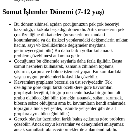
Somut İşlemler Dönemi (7-12 yaş)
Bu dönem zihinsel açıdan çocuğunuzun pek çok beceriyi
kazandığı, ilkokula başladığı dönemdir. Artık nesnelerin pek
çok özelliğine dikkat eder. (nesnelerin mekandaki
konumlarında ya da fiziksel yapılarındaki değişmelerin miktar,
hacim, sayı vb özelliklerinde değişmeler meydana
getirmeyeceğini bilir) Bu daha farklı yollar kullanarak
problem çözebilmesi anlamına gelir.
Çocuğunuz bu dönemde sayılarla daha fazla ilgilidir. Başta
somut nesneleri kullanarak, zamanla zihinden toplama,
çıkarma, çarpma ve bölme işlemleri yapar. Bu konulardaki
yaşına uygun problemleri kolaylıkla çözebilir.
Kavramları gruplama becerisi en üst seviyededir. Tek
özelliğine göre değil farklı özelliklere göre kavramları
gruplayabileceğini, bir grup nesnenin başka bir grubun alt
grubu olabileceğini bilir. (örneğin ıspanak, sağan, sarımsak,
biberin sebze olduğunu ama bu kavramların kendi aralarında
toprağın altında yetişenler, üstünde yetişenler gibi de alt
gruplara ayrılabileceğini bilir.)
Gerçek olaylar üzerinden farklı bakış açılarına göre problem
çözebilir. Ancak soyut kavramlar ve deneyimleri anlayamaz
ancak somutlaştırabileceği örnekler ile anlamlandırabilir.