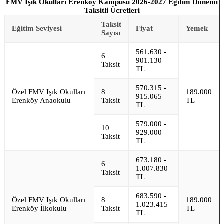
FMV Işık Okulları Erenköy Kampüsü 2026-2027 Eğitim Dönemi
Taksitli Ücretleri
Taksit
Eğitim Seviyesi
Fiyat
Yemek
Sayısı
561.630 -
6
901.130
Taksit
TL
570.315 -
Özel FMV Işık Okulları
8
189.000
915.065
Erenköy Anaokulu
Taksit
TL
TL
579.000 -
10
929.000
Taksit
TL
673.180 -
6
1.007.830
Taksit
TL
683.590 -
Özel FMV Işık Okulları
8
189.000
1.023.415
Erenköy İlkokulu
Taksit
TL
TL