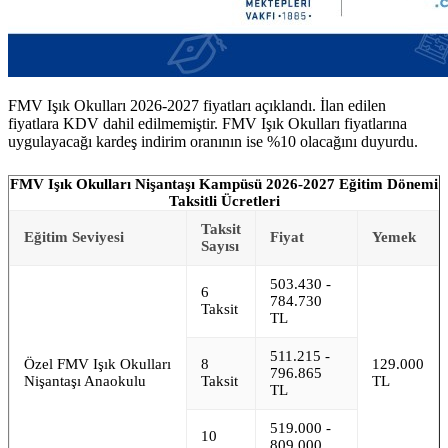
FMV Işık Okulları 2026-2027 fiyatları açıklandı. İlan edilen
fiyatlara KDV dahil edilmemiştir. FMV Işık Okulları fiyatlarına
uygulayacağı kardeş indirim oranının ise %10 olacağını duyurdu.
FMV Işık Okulları Nişantaşı Kampüsü 2026-2027 Eğitim Dönemi
Taksitli Ücretleri
Taksit
Eğitim Seviyesi
Fiyat
Yemek
Sayısı
503.430 -
6
784.730
Taksit
TL
511.215 -
Özel FMV Işık Okulları
8
129.000
796.865
Nişantaşı Anaokulu
Taksit
TL
TL
519.000 -
10
809.000