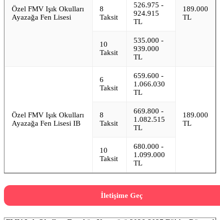
526.975 -
Özel FMV Işık Okulları
8
189.000
924.915
Ayazağa Fen Lisesi
Taksit
TL
TL
535.000 -
10
939.000
Taksit
TL
659.600 -
6
1.066.030
Taksit
TL
669.800 -
Özel FMV Işık Okulları
8
189.000
1.082.515
Ayazağa Fen Lisesi IB
Taksit
TL
TL
680.000 -
10
1.099.000
Taksit
TL
İletişime Geç