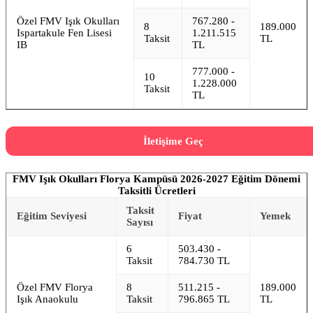
Özel FMV Işık Okulları
767.280 -
8
189.000
Ispartakule Fen Lisesi
1.211.515
Taksit
TL
IB
TL
777.000 -
10
1.228.000
Taksit
TL
İletişime Geç
FMV Işık Okulları Florya Kampüsü 2026-2027 Eğitim Dönemi
Taksitli Ücretleri
Taksit
Eğitim Seviyesi
Fiyat
Yemek
Sayısı
6
503.430 -
Taksit
784.730 TL
Özel FMV Florya
8
511.215 -
189.000
Işık Anaokulu
Taksit
796.865 TL
TL