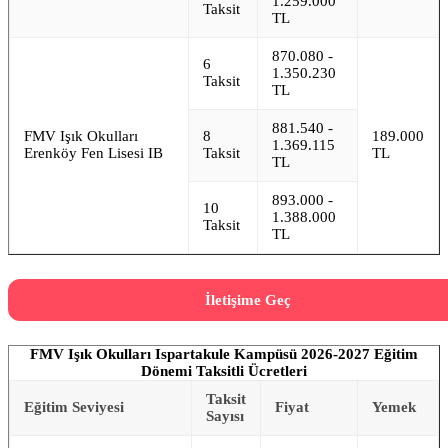
1.259.000
Taksit
TL
870.080 -
6
1.350.230
Taksit
TL
881.540 -
FMV Işık Okulları
8
189.000
1.369.115
Erenköy Fen Lisesi IB
Taksit
TL
TL
893.000 -
10
1.388.000
Taksit
TL
İletişime Geç
FMV Işık Okulları Ispartakule Kampüsü 2026-2027 Eğitim
Dönemi Taksitli Ücretleri
Taksit
Eğitim Seviyesi
Fiyat
Yemek
Sayısı