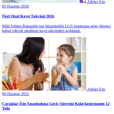
Aileler İçin
05 Haziran 2026
Özel Okul Kayıt Takvimi 2026
Milli Eğitim Bakanlığı’nın düzenlediği LGS başarısına göre öğrenci
kabul edecek okulların kayıt takvimleri açıklandı.
Aileler İçin
06 Haziran 2022
Çocuklar İçin Anaokuluna Geçiş Sürecini Kolaylaştırmanın 12
Yolu