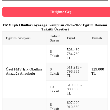
İletişime Geç
FMV Işık Okulları Ayazağa Kampüsü 2026-2027 Eğitim Dönemi
Taksitli Ücretleri
Taksit
Eğitim Seviyesi
Fiyat
Yemek
Sayısı
503.430 -
6
784.730
Taksit
TL
511.215 -
Özel FMV Işık Okulları
8
129.000
796.865
Ayazağa Anaokulu
Taksit
TL
TL
519.000 -
10
809.000
Taksit
TL
607.220 -
6
910.830
Taksit