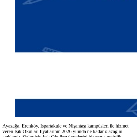
Ayazağa, Erenköy, Ispartakule ve Nişantaşı kampüsleri ile hizmet
veren Işık Okulları fiyatlarının 2026 yılında ne kadar olacağını
açıklandı. Sizler için Işık Okulları ücretlerini bir araya getirdik.