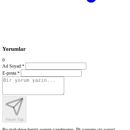
Yorumlar
0
Ad Soyad *
E-posta *
Yorum Yap
Bu makaleye henüz yorum yapılmamış. İlk yorumu siz yazın!