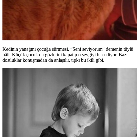
Kedinin yanağını çocuğa sürtmesi, “Seni seviyorum” demenin tüylü
hâli. Küçük çocuk da gözlerini kapatıp o sevgiyi hissediyor. Bazı
dostluklar konuşmadan da anlaşılır, tıpkı bu ikili gibi.