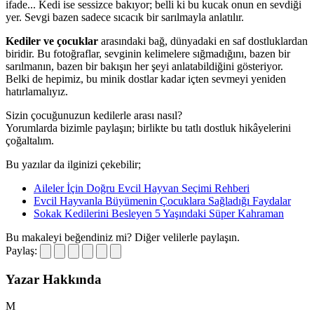
ifade... Kedi ise sessizce bakıyor; belli ki bu kucak onun en sevdiği
yer. Sevgi bazen sadece sıcacık bir sarılmayla anlatılır.
Kediler ve çocuklar
arasındaki bağ, dünyadaki en saf dostluklardan
biridir. Bu fotoğraflar, sevginin kelimelere sığmadığını, bazen bir
sarılmanın, bazen bir bakışın her şeyi anlatabildiğini gösteriyor.
Belki de hepimiz, bu minik dostlar kadar içten sevmeyi yeniden
hatırlamalıyız.
Sizin çocuğunuzun kedilerle arası nasıl?
Yorumlarda bizimle paylaşın; birlikte bu tatlı dostluk hikâyelerini
çoğaltalım.
Bu yazılar da ilginizi çekebilir;
Aileler İçin Doğru Evcil Hayvan Seçimi Rehberi
Evcil Hayvanla Büyümenin Çocuklara Sağladığı Faydalar
Sokak Kedilerini Besleyen 5 Yaşındaki Süper Kahraman
Bu makaleyi beğendiniz mi?
Diğer velilerle paylaşın.
Paylaş:
Yazar Hakkında
M