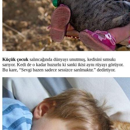
Küçük çocuk
salıncağında dünyayı unutmuş, kedisini sımsıkı
sarıyor. Kedi de o kadar huzurlu ki sanki ikisi aynı rüyayı görüyor.
Bu kare, “Sevgi bazen sadece sessizce sarılmaktır.” dedirtiyor.