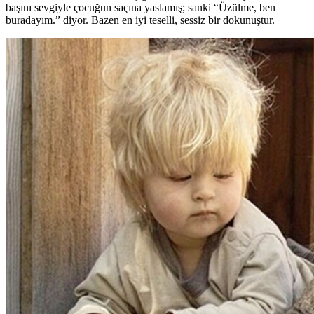
başını sevgiyle çocuğun saçına yaslamış; sanki “Üzülme, ben
buradayım.” diyor. Bazen en iyi teselli, sessiz bir dokunuştur.