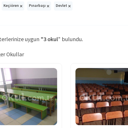
×
×
×
Keçiören
Pınarbaşı
Devlet
terlerinize uygun
"3 okul
" bulundu.
er Okullar