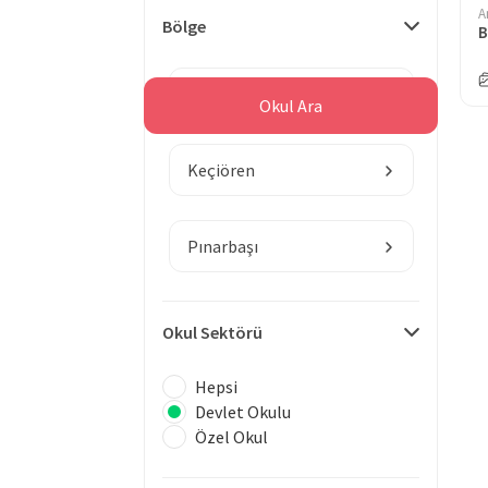
A
Bölge
B
Ankara
Okul Ara
Keçiören
Pınarbaşı
Okul Sektörü
Hepsi
Devlet Okulu
Özel Okul