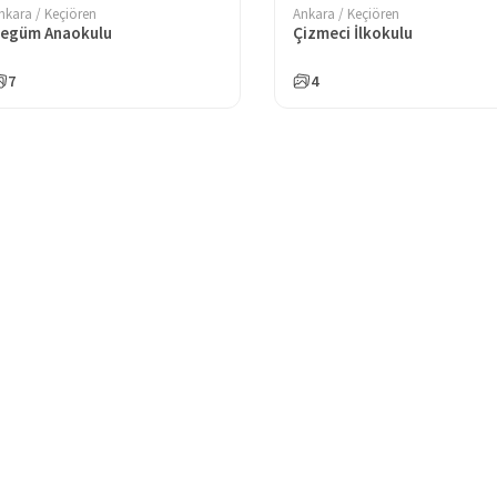
nkara / Keçiören
Ankara / Keçiören
egüm Anaokulu
Çizmeci İlkokulu
7
4