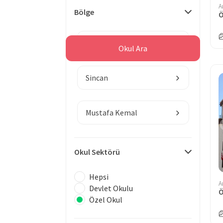
A
Bölge
Ankara
Okul Ara
Sincan
Mustafa Kemal
Okul Sektörü
Hepsi
A
Devlet Okulu
Özel Okul