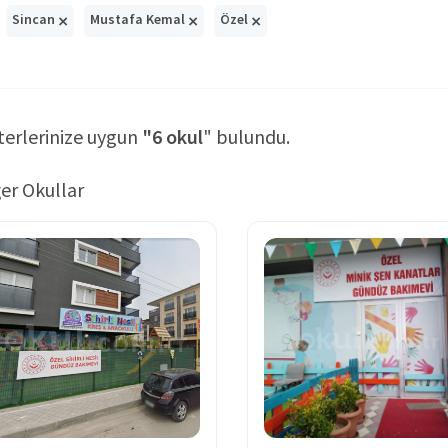
×
×
×
Sincan
Mustafa Kemal
Özel
terlerinize uygun
"6 okul
" bulundu.
er Okullar