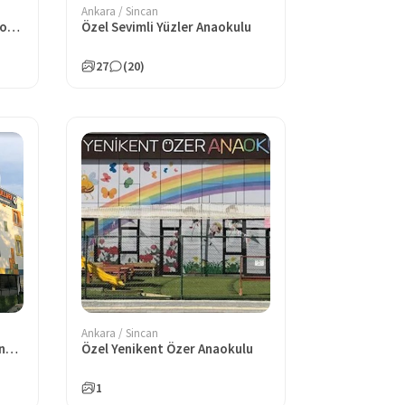
Ankara / Sincan
Özel Minik Şen Kanatlar Anaokulu ve Gündüz Bakımevi
Özel Sevimli Yüzler Anaokulu
27
(20)
Ankara / Sincan
Özel Yenikent Asrın Çocuk Anaokulu
Özel Yenikent Özer Anaokulu
1