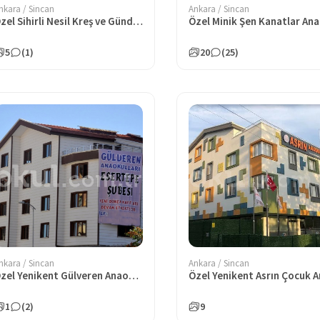
nkara / Sincan
Ankara / Sincan
Özel Sihirli Nesil Kreş ve Gündüz Bakım Evi
5
(1)
20
(25)
nkara / Sincan
Ankara / Sincan
Özel Yenikent Gülveren Anaokulu
1
(2)
9