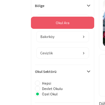
Bölge
İstanbul
Okul Ara
Bakırköy
Cevizlik
Okul Sektörü
Hepsi
Devlet Okulu
Özel Okul
Diğ