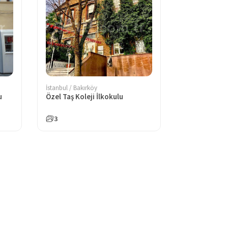
İstanbul / Bakırköy
u
Özel Taş Koleji İlkokulu
3