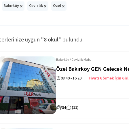
×
×
×
Bakırköy
Cevizlik
Özel
terlerinize uygun
"8 okul
" bulundu.
Bakırköy / Cevizlik Mah.
Özel Bakırköy GEN Gelecek Nes
08:40 - 16:20
Fiyatı Görmek İçin Giri
34
(11)