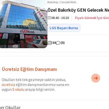
Bakırköy / Cevizlik Mah.
Özel Bakırköy GEN Gelecek Nes
08:40 - 16:20
Fiyatı Görmek İçin Giri
LGS Başarı Bursu
34
(5)
Ücretsiz Eğitim Danışmanı
Okulları tek tek gezmeye vaktin yoksa,
ücretsiz
eğitim danışmanlarımız sana en
uygun
5 okulu
arayıp bilgi versin.
er Okullar