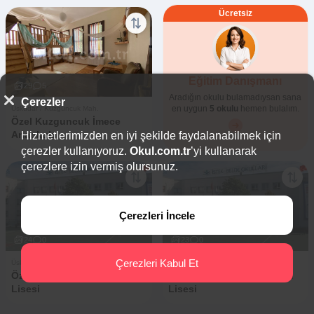
Ücretsiz
Eğitim Danışmanı
29
5
Aradığın okulu bulamadıysan sana
Çerezler
en uygun
5 okulu
hemen bulalım.
Üsküdar / Kuzguncuk Mah.
Özel Kuzguncuk İmece
Anaokulu
Hizmetlerimizden en iyi şekilde faydalanabilmek için
çerezler kullanıyoruz.
Okul.com.tr
’yi kullanarak
çerezlere izin vermiş olursunuz.
Çerezleri İncele
24
0
23
0
Çerezleri Kabul Et
Üsküdar / Kuzguncuk Mah.
Üsküdar / Kuzguncuk Mah.
Özel İSTEK Belde Fen
Özel İSTEK Belde Anadolu
Lisesi
Lisesi