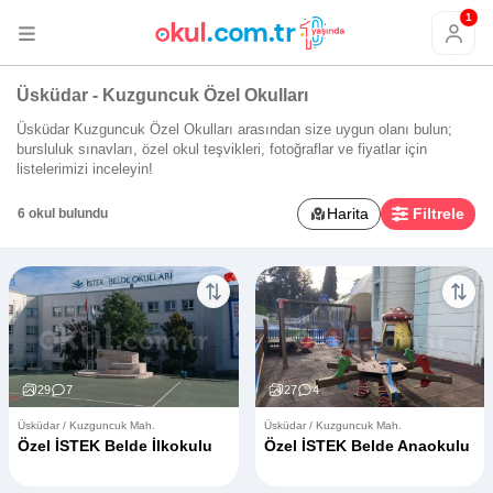
1
Üsküdar - Kuzguncuk Özel Okulları
Üsküdar Kuzguncuk Özel Okulları arasından size uygun olanı bulun;
bursluluk sınavları, özel okul teşvikleri, fotoğraflar ve fiyatlar için
listelerimizi inceleyin!
Harita
Filtrele
6 okul bulundu
29
7
27
4
Üsküdar / Kuzguncuk Mah.
Üsküdar / Kuzguncuk Mah.
Özel İSTEK Belde İlkokulu
Özel İSTEK Belde Anaokulu