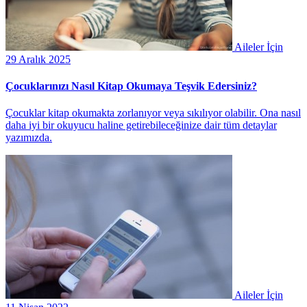
Aileler İçin
29 Aralık 2025
Çocuklarınızı Nasıl Kitap Okumaya Teşvik Edersiniz?
Çocuklar kitap okumakta zorlanıyor veya sıkılıyor olabilir. Ona nasıl
daha iyi bir okuyucu haline getirebileceğinize dair tüm detaylar
yazımızda.
Aileler İçin