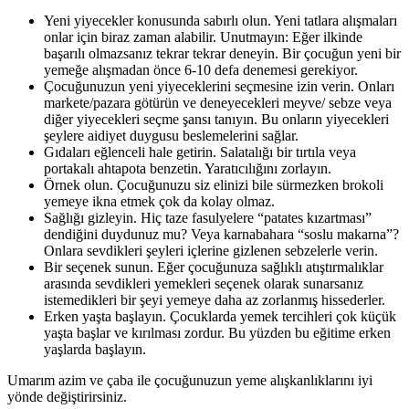
Yeni yiyecekler konusunda sabırlı olun. Yeni tatlara alışmaları
onlar için biraz zaman alabilir. Unutmayın: Eğer ilkinde
başarılı olmazsanız tekrar tekrar deneyin. Bir çocuğun yeni bir
yemeğe alışmadan önce 6-10 defa denemesi gerekiyor.
Çocuğunuzun yeni yiyeceklerini seçmesine izin verin. Onları
markete/pazara götürün ve deneyecekleri meyve/ sebze veya
diğer yiyecekleri seçme şansı tanıyın. Bu onların yiyecekleri
şeylere aidiyet duygusu beslemelerini sağlar.
Gıdaları eğlenceli hale getirin. Salatalığı bir tırtıla veya
portakalı ahtapota benzetin. Yaratıcılığını zorlayın.
Örnek olun. Çocuğunuzu siz elinizi bile sürmezken brokoli
yemeye ikna etmek çok da kolay olmaz.
Sağlığı gizleyin. Hiç taze fasulyelere “patates kızartması”
dendiğini duydunuz mu? Veya karnabahara “soslu makarna”?
Onlara sevdikleri şeyleri içlerine gizlenen sebzelerle verin.
Bir seçenek sunun. Eğer çocuğunuza sağlıklı atıştırmalıklar
arasında sevdikleri yemekleri seçenek olarak sunarsanız
istemedikleri bir şeyi yemeye daha az zorlanmış hissederler.
Erken yaşta başlayın. Çocuklarda yemek tercihleri çok küçük
yaşta başlar ve kırılması zordur. Bu yüzden bu eğitime erken
yaşlarda başlayın.
Umarım azim ve çaba ile çocuğunuzun yeme alışkanlıklarını iyi
yönde değiştirirsiniz.