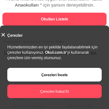
Anaokulları "
için şansını deneyebilirsin.
Okulları Listele
Çerezler
Anasayfa
Anaokulu
İzmir
Kiraz
Hizmetlerimizden en iyi şekilde faydalanabilmek için
İzmir Kiraz Özel Anaokulları Hakkında
çerezler kullanıyoruz.
Okul.com.tr
’yi kullanarak
çerezlere izin vermiş olursunuz.
İlçeler
Çerezleri İncele
Aliağa Özel Anaokulları
Balçova Özel Anaokulları
Çerezleri Kabul Et
Bayındır Özel Anaokulları
Bayraklı Özel Anaokulları
Bergama Özel Anaokulları
Beydağ Özel Anaokulları
Bornova Özel Anaokulları
Buca Özel Anaokulları