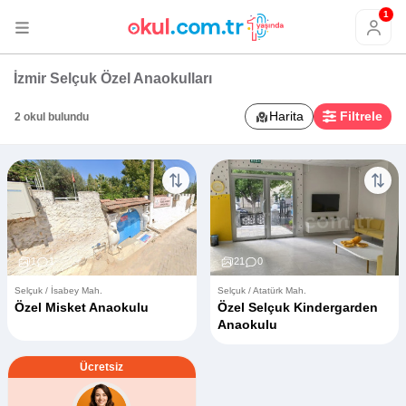
1
İzmir Selçuk Özel Anaokulları
Harita
Filtrele
2 okul bulundu
1
1
21
0
Selçuk / İsabey Mah.
Selçuk / Atatürk Mah.
Özel Misket Anaokulu
Özel Selçuk Kindergarden
Anaokulu
Ücretsiz