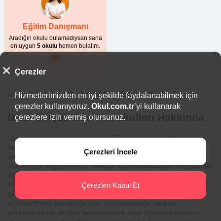
Eğitim Danışmanı
Aradığın okulu bulamadıysan sana
en uygun
5 okulu
hemen bulalım.
Çerezler
Anasayfa
Anaokulu
İzmir
Selçuk
Hizmetlerimizden en iyi şekilde faydalanabilmek için
çerezler kullanıyoruz.
Okul.com.tr
’yi kullanarak
İzmir Selçuk Özel Anaokulları Hakkında
çerezlere izin vermiş olursunuz.
İzmir'in güney kesiminde bulunan Selçuk bölgesi, denize kıyısı
bulunan bir bölgedir. Bölgedeki
özel anaokulları
öğrencilerinin
Çerezleri İncele
gelişimlerini samimi ve aile sıcaklığındaki eğitim ortamları
oluşturarak sağlamaktadır.
Selçuk Özel Anaokulları
'nda bulunan
öğrenciler yapılan çalışmalar ile kendilerini evlerinde
hissetmektedir. Öğrenci konusundaki hassasiyeti ile dikkat
Çerezleri Kabul Et
çekmekte olan
Selçuk Özel Kreş ve Gündüz Bakımevleri
,
eğitimin temeli niteliğinde olan okul öncesinde, onların
gelişimlerini her açıdan destekleyerek etkin öğrenme ortamları