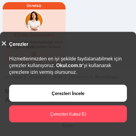
Ücretsiz
Eğitim Danışmanı
Aradığın okulu bulamadıysan sana
Çerezler
en uygun
5 okulu
hemen bulalım.
Hizmetlerimizden en iyi şekilde faydalanabilmek için
çerezler kullanıyoruz.
Okul.com.tr
’yi kullanarak
çerezlere izin vermiş olursunuz.
Anasayfa
Anaokulu
İzmir
Menderes
Kemalpaşa
Menderes - Kemalpaşa Devlet
Çerezleri İncele
Anaokulları Hakkında
Çerezleri Kabul Et
İlçeler