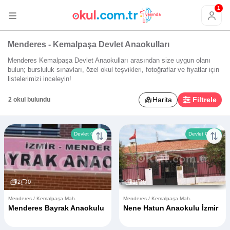
1
Menderes - Kemalpaşa Devlet Anaokulları
Menderes Kemalpaşa Devlet Anaokulları arasından size uygun olanı
bulun; bursluluk sınavları, özel okul teşvikleri, fotoğraflar ve fiyatlar için
listelerimizi inceleyin!
Harita
Filtrele
2 okul bulundu
Devlet Okulu
Devlet Okulu
2
0
1
0
Menderes / Kemalpaşa Mah.
Menderes / Kemalpaşa Mah.
Menderes Bayrak Anaokulu
Nene Hatun Anaokulu İzmir