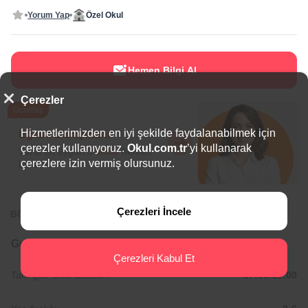
Yorum Yap
Özel Okul
Hemen Bilgi Al
Çerezler
Ücretsiz
Hizmetlerimizden en iyi şekilde faydalanabilmek için
Eğitim Danışmanı
çerezler kullanıyoruz.
Okul.com.tr
’yi kullanarak
Sana en uygun
5 okulu
hemen
çerezlere izin vermiş olursunuz.
bulalım.
Çerezleri İncele
BÖLGEDE ÖNE ÇIKAN OKULLAR
Genel Bilgiler
Çerezleri Kabul Et
Tam gün Okul Saatleri:
07:00/18:00