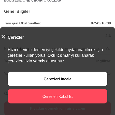
BÖLGEDE ÖNE ÇIKAN OKULLAR
Genel Bilgiler
Tam gün Okul Saatleri:
07:45/18:30
Yaş Aralığı:
2-6
Çerezler
Psikolojik Danışman:
Var
Hizmetlerimizden en iyi şekilde faydalanabilmek için
çerezler kullanıyoruz.
Okul.com.tr
’yi kullanarak
Yabancı Diller:
İngilizce
çerezlere izin vermiş olursunuz.
Yaz Okulu:
Var
Çerezleri İncele
Özel Aliağa Minik Kalpler Anaokulu Fiyat Bilgisi
Çerezleri Kabul Et
Fiyatları görmek için giriş yapın