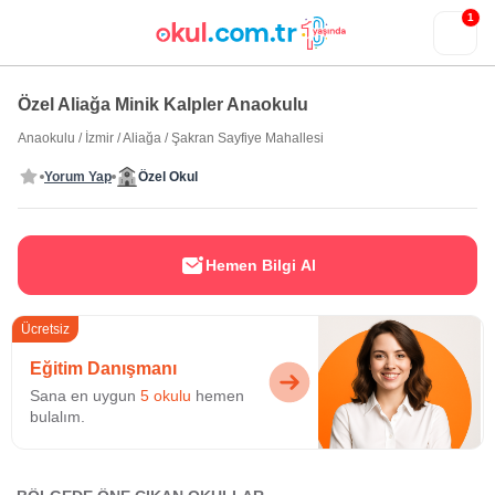
1
Özel Aliağa Minik Kalpler Anaokulu
Anaokulu
/
İzmir
/
Aliağa
/
Şakran Sayfiye Mahallesi
Yorum Yap
Özel Okul
Hemen Bilgi Al
Ücretsiz
Eğitim Danışmanı
Sana en uygun
5 okulu
hemen
bulalım.