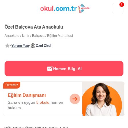
1
Özel Balçova Ata Anaokulu
Anaokulu
/
İzmir
/
Balçova
/
Eğitim Mahallesi
Yorum Yap
Özel Okul
Hemen Bilgi Al
Ücretsiz
Eğitim Danışmanı
Sana en uygun
5 okulu
hemen
bulalım.