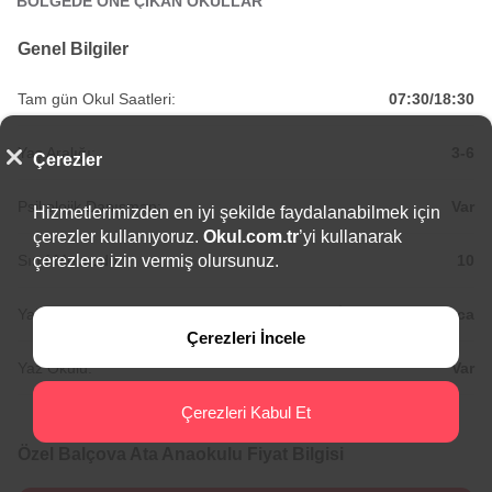
BÖLGEDE ÖNE ÇIKAN OKULLAR
Genel Bilgiler
Tam gün Okul Saatleri:
07:30/18:30
Yaş Aralığı:
3-6
Çerezler
Psikolojik Danışman:
Var
Hizmetlerimizden en iyi şekilde faydalanabilmek için
çerezler kullanıyoruz.
Okul.com.tr
’yi kullanarak
Sınıf Mevcudu:
10
çerezlere izin vermiş olursunuz.
Yabancı Diller:
İngilizce,
Almanca
Çerezleri İncele
Yaz Okulu:
Var
Çerezleri Kabul Et
Özel Balçova Ata Anaokulu Fiyat Bilgisi