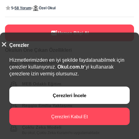
5
58 Yorum
Özel Okul
Hemen Bilgi Al
Çerezler
Okulun Öne Çıkan Özellikleri
Hizmetlerimizden en iyi şekilde faydalanabilmek için
Montessori Eğitimi
çerezler kullanıyoruz.
Okul.com.tr
’yi kullanarak
Bu okul, Montessori Eğitimi konusunda uzman.
çerezlere izin vermiş olursunuz.
MEB Odaklı Eğitim
Bu okul, MEB müfredatına uygun eğitim vermektedir.
Çerezleri İncele
Reggio Emilia Yaklaşımı
Bu okul, Reggio Emilia yaklaşımını benimsemektedir.
Çerezleri Kabul Et
Çoklu Zeka Modeli
Bu okul, Çoklu Zeka Kuramı'nı uygulamaktadır.