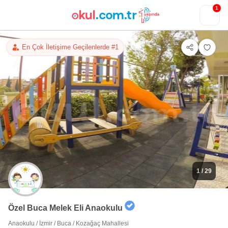
1
En Çok İletişime Geçilenlerde #1
1
/ 29
Özel Buca Melek Eli Anaokulu
Anaokulu
/
İzmir
/
Buca
/
Kozağaç Mahallesi