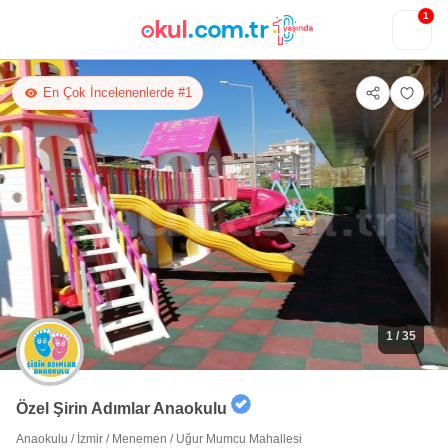
1
En Çok İncelenenlerde #1
1
/ 35
Özel Şirin Adımlar Anaokulu
Anaokulu
/
İzmir
/
Menemen
/
Uğur Mumcu Mahallesi