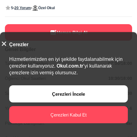
5
20 Yorum
Özel Okul
Hemen Bilgi Al
Çerezler
Genel Bilgiler
Hizmetlerimizden en iyi şekilde faydalanabilmek için
Tam gün Okul Saatleri:
07:00/18:00
çerezler kullanıyoruz.
Okul.com.tr
’yi kullanarak
çerezlere izin vermiş olursunuz.
Öğlenci Okul Saatleri:
10:30/18:00
Sabahçı Okul Saatleri:
07:30/12:30
Çerezleri İncele
Yaş Aralığı:
2-6
Çerezleri Kabul Et
Psikolojik Danışman:
Var