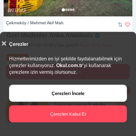
21
23
Çekmeköy / Mehmet Akif Mah.
Özel Madenler Anka
Anaokulu
Çerezler
2 -6 Yaş
07:00-19:00 (Tam gün)
Fiyat: Giriş Yapın
Yaz Okulu
Hizmetlerimizden en iyi şekilde faydalanabilmek için
çerezler kullanıyoruz.
Okul.com.tr
’yi kullanarak
İletişime Geç
çerezlere izin vermiş olursunuz.
Ücretsiz
Çerezleri İncele
Eğitim Danışmanı
Sana en uygun
5 okulu
hemen bulalım.
Çerezleri Kabul Et