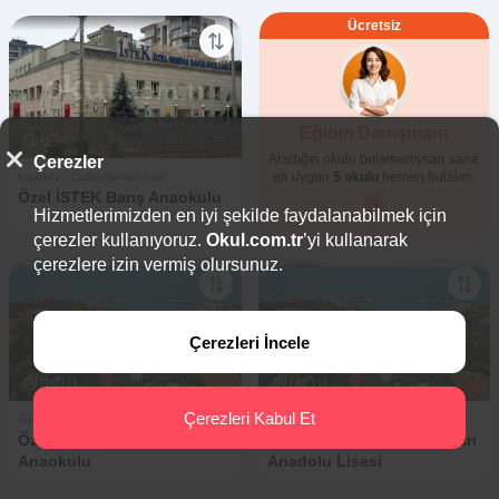
Ücretsiz
Eğitim Danışmanı
4
6
Aradığın okulu bulamadıysan sana
Çerezler
en uygun
5 okulu
hemen bulalım.
Kadıköy / Caddebostan Mah.
Özel İSTEK Barış Anaokulu
Hizmetlerimizden en iyi şekilde faydalanabilmek için
çerezler kullanıyoruz.
Okul.com.tr
’yi kullanarak
çerezlere izin vermiş olursunuz.
Çerezleri İncele
11
11
14
11
Çerezleri Kabul Et
Kadıköy / Caddebostan Mah.
Kadıköy / Caddebostan Mah.
Özel Kadıköy Irmak Okulları
Özel Kadıköy Irmak Okulları
Anaokulu
Anadolu Lisesi