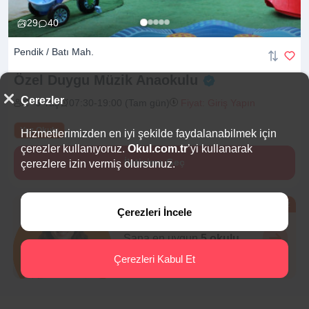
29
40
Pendik / Batı Mah.
Özel Duygu Müzik
Anaokulu
Çerezler
2 -6 Yaş
07:30-19:00 (Tam gün)
Fiyat: Giriş Yapın
Yaz Okulu
Hizmetlerimizden en iyi şekilde faydalanabilmek için
çerezler kullanıyoruz.
Okul.com.tr
’yi kullanarak
İletişime Geç
çerezlere izin vermiş olursunuz.
Ücretsiz
Çerezleri İncele
Eğitim Danışmanı
Sana en uygun
5 okulu
hemen bulalım.
Çerezleri Kabul Et