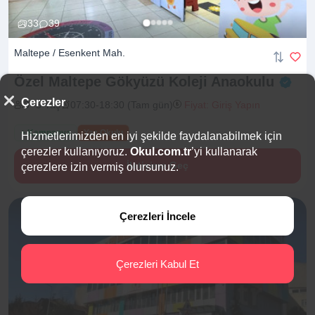
33
39
Maltepe / Esenkent Mah.
Özel Maltepe Gökyüzü Koleji
Anaokulu
Çerezler
3 -5 Yaş
07:30-18:30 (Tam gün)
Fiyat: Giriş Yapın
+ Kampanya
Yaz Okulu
Hizmetlerimizden en iyi şekilde faydalanabilmek için
çerezler kullanıyoruz.
Okul.com.tr
’yi kullanarak
İletişime Geç
çerezlere izin vermiş olursunuz.
Çerezleri İncele
Çerezleri Kabul Et