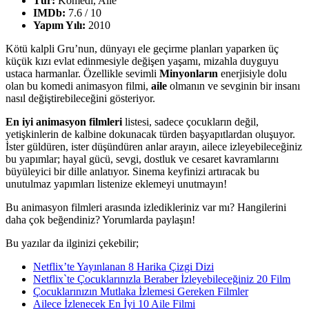
Tür:
Komedi, Aile
IMDb:
7.6 / 10
Yapım Yılı:
2010
Kötü kalpli Gru’nun, dünyayı ele geçirme planları yaparken üç
küçük kızı evlat edinmesiyle değişen yaşamı, mizahla duyguyu
ustaca harmanlar. Özellikle sevimli
Minyonların
enerjisiyle dolu
olan bu komedi animasyon filmi,
aile
olmanın ve sevginin bir insanı
nasıl değiştirebileceğini gösteriyor.
En iyi animasyon filmleri
listesi, sadece çocukların değil,
yetişkinlerin de kalbine dokunacak türden başyapıtlardan oluşuyor.
İster güldüren, ister düşündüren anlar arayın, ailece izleyebileceğiniz
bu yapımlar; hayal gücü, sevgi, dostluk ve cesaret kavramlarını
büyüleyici bir dille anlatıyor. Sinema keyfinizi artıracak bu
unutulmaz yapımları listenize eklemeyi unutmayın!
Bu animasyon filmleri arasında izledikleriniz var mı? Hangilerini
daha çok beğendiniz? Yorumlarda paylaşın!
Bu yazılar da ilginizi çekebilir;
Netflix’te Yayınlanan 8 Harika Çizgi Dizi
Netflix`te Çocuklarınızla Beraber İzleyebileceğiniz 20 Film
Çocuklarınızın Mutlaka İzlemesi Gereken Filmler
Ailece İzlenecek En İyi 10 Aile Filmi