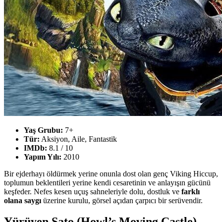
Yaş Grubu:
7+
Tür:
Aksiyon, Aile, Fantastik
IMDb:
8.1 / 10
Yapım Yılı:
2010
Bir ejderhayı öldürmek yerine onunla dost olan genç Viking Hiccup,
toplumun beklentileri yerine kendi cesaretinin ve anlayışın gücünü
keşfeder. Nefes kesen uçuş sahneleriyle dolu, dostluk ve
farklı
olana saygı
üzerine kurulu, görsel açıdan çarpıcı bir serüvendir.
Yürüyen Şato (Howl’s Moving Castle)