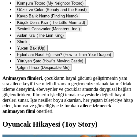
Komşum Totoro (My Neighbor Totoro)
Güzel ve Çirkin (Beauty and the Beast)
Kayıp Balık Nemo (Finding Nemo)
Küçük Deniz Kızı (The Little Mermaid)
Sevimli Canavarlar (Monsters, Inc.)
Aslan Kral (The Lion King)
Shrek
Yukarı Bak (Up)
Ejderhanı Nasıl Eğitirsin? (How to Train Your Dragon)
Yürüyen Şato (Howl’s Moving Castle)
Çılgın Hırsız (Despicable Me)
Animasyon filmleri
, çocukların hayal gücünü geliştirmenin yanı
sıra ailece keyifli ve nitelikli zaman geçirmenize olanak tanır. Ortak
izleme deneyimi, ebeveynler ve çocuklar arasında duygusal bağları
güçlendirirken, filmlerin işlediği temalar sayesinde değerli hayat
dersleri sunar. İşte nesiller boyu aktarılan, her yaştan izleyiciye hitap
eden, konusu ve görselliğiyle iz bırakan
ailece izlenecek
animasyon filmi
önerileri.
Oyuncak Hikayesi (Toy Story)