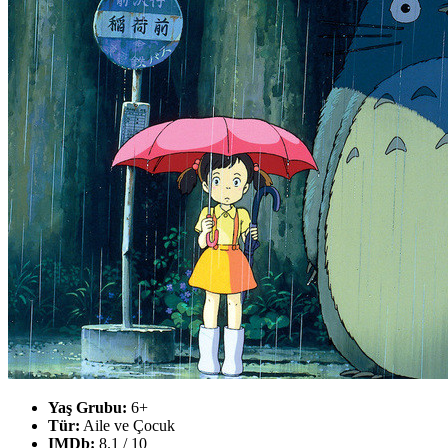
Yaş Grubu:
6+
Tür:
Aile ve Çocuk
IMDb:
8.1 / 10