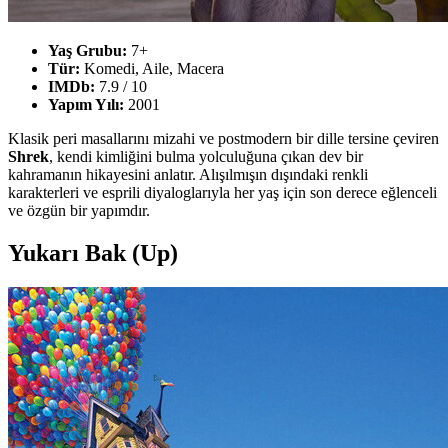
Yaş Grubu:
7+
Tür:
Komedi, Aile, Macera
IMDb:
7.9 / 10
Yapım Yılı:
2001
Klasik peri masallarını mizahi ve postmodern bir dille tersine çeviren
Shrek
, kendi kimliğini bulma yolculuğuna çıkan dev bir
kahramanın hikayesini anlatır. Alışılmışın dışındaki renkli
karakterleri ve esprili diyaloglarıyla her yaş için son derece eğlenceli
ve özgün bir yapımdır.
Yukarı Bak (Up)