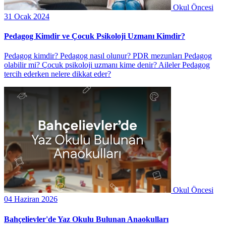
Okul Öncesi
31 Ocak 2024
Pedagog Kimdir ve Çocuk Psikoloji Uzmanı Kimdir?
Pedagog kimdir? Pedagog nasıl olunur? PDR mezunları Pedagog
olabilir mi? Çocuk psikoloji uzmanı kime denir? Aileler Pedagog
tercih ederken nelere dikkat eder?
Okul Öncesi
04 Haziran 2026
Bahçelievler'de Yaz Okulu Bulunan Anaokulları