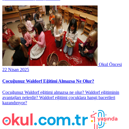
Okul Öncesi
22 Nisan 2025
Çocuğunuz Waldorf Eğitimi Almazsa Ne Olur?
Çocuğunuz Waldorf eğitimi almazsa ne olur? Waldorf eğitiminin
avantajları nelerdir? Waldorf eğitimi çocuklara hangi bacerileri
kazandırıyor?