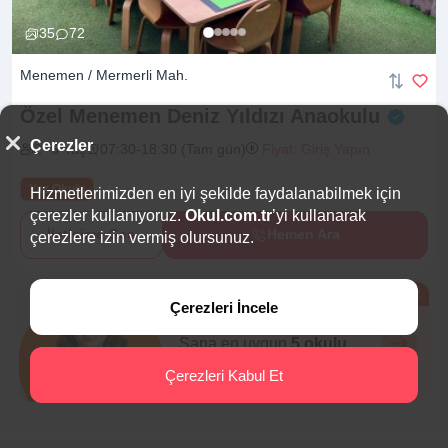
35
72
Menemen / Mermerli Mah.
Özel Menemen Deniz Yıldızı
Anaokulu
Çerezler
2 -6 Yaş
07:30-18:30 (Tam gün)
Fiyat: Giriş Yapın
Yaz Okulu
Hizmetlerimizden en iyi şekilde faydalanabilmek için
çerezler kullanıyoruz.
Okul.com.tr
’yi kullanarak
İletişime Geç
Hemen Ara
çerezlere izin vermiş olursunuz.
Ücretsiz
Çerezleri İncele
Eğitim Danışmanı
Sana en uygun
5 okulu
hemen bulalım.
Çerezleri Kabul Et