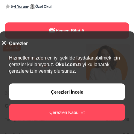
5
4 Yorum
Özel Okul
Hemen Bilgi Al
Çerezler
Ücretsiz
Hizmetlerimizden en iyi şekilde faydalanabilmek için
Eğitim Danışmanı
çerezler kullanıyoruz.
Okul.com.tr
’yi kullanarak
Sana en uygun
5 okulu
hemen
çerezlere izin vermiş olursunuz.
bulalım.
Çerezleri İncele
BÖLGEDE ÖNE ÇIKAN OKULLAR
Genel Bilgiler
Çerezleri Kabul Et
Tam gün Okul Saatleri:
08:00/17:00