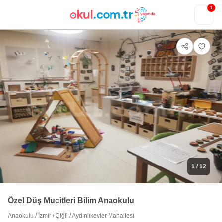
1
1
/ 12
Özel Düş Mucitleri Bilim Anaokulu
Anaokulu
/
İzmir
/
Çiğli
/
Aydınlıkevler Mahallesi