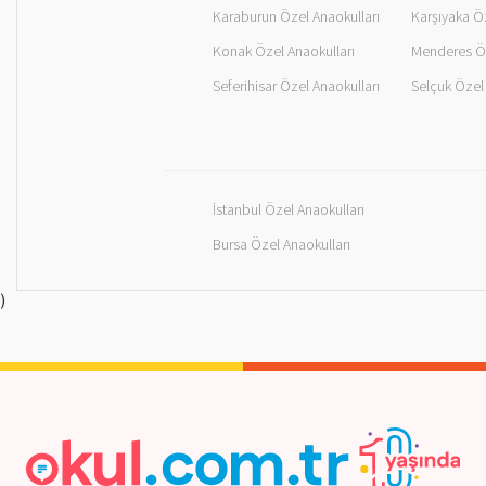
Karaburun Özel Anaokulları
Karşıyaka Öz
Konak Özel Anaokulları
Menderes Öz
Seferihisar Özel Anaokulları
Selçuk Özel 
İstanbul Özel Anaokulları
Bursa Özel Anaokulları
)