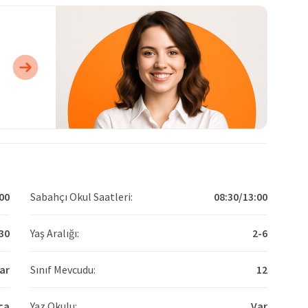
00
Sabahçı Okul Saatleri:
08:30/13:00
30
Yaş Aralığı:
2-6
ar
Sınıf Mevcudu:
12
ca
Yaz Okulu:
Var