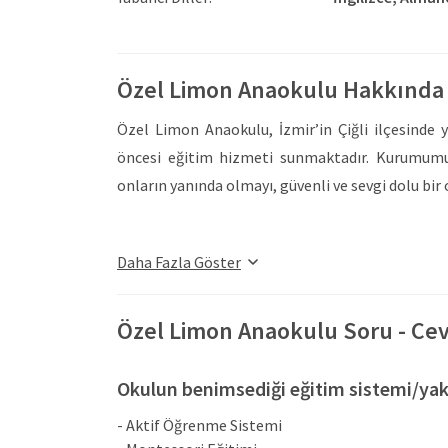
Özel Limon Anaokulu Hakkında
Özel Limon Anaokulu, İzmir’in Çiğli ilçesinde 
öncesi eğitim hizmeti sunmaktadır. Kurumumuz
onların yanında olmayı, güvenli ve sevgi dolu b
Eğitim programlarımız sabah 07:30 ile akşam 
Daha Fazla Göster
öğlenci ve sabahçı olmak üzere farklı zaman se
ailelere destek olunmakta ve çocukların ihti
maksimum 12 kişilik olarak planlanmış olup, he
Özel Limon Anaokulu Soru - Ce
öğretmen-öğrenci etkileşimi güçlü tutulmaktadı
Okulun benimsediği eğitim sistemi/yak
Özel Limon Anaokulu’nun kurucusu Canan Kamsız
- Aktif Öğrenme Sistemi
Anaokulu ile okul öncesi eğitim alanında ai