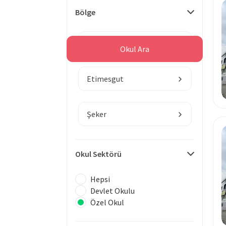
Bölge
Ankara
Okul Ara
Etimesgut
Şeker
Okul Sektörü
Hepsi
Devlet Okulu
Özel Okul