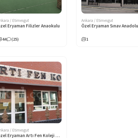
nkara / Etimesgut
Ankara / Etimesgut
zel Eryaman Filizler Anaokulu
44
(25)
1
nkara / Etimesgut
Özel Eryaman Artı Fen Koleji Ortaokulu