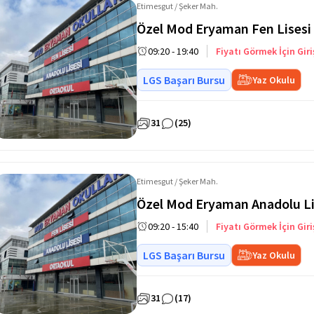
Etimesgut / Şeker Mah.
Özel Mod Eryaman Fen Lisesi
09:20 - 19:40
Fiyatı Görmek İçin Giri
LGS Başarı Bursu
Yaz Okulu
31
(25)
Etimesgut / Şeker Mah.
Özel Mod Eryaman Anadolu Li
09:20 - 15:40
Fiyatı Görmek İçin Giri
LGS Başarı Bursu
Yaz Okulu
31
(17)