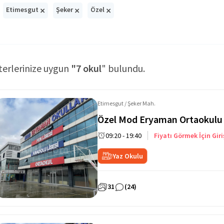
×
×
×
Etimesgut
Şeker
Özel
terlerinize uygun
"7 okul
" bulundu.
Etimesgut / Şeker Mah.
Özel Mod Eryaman Ortaokulu
09:20 - 19:40
Fiyatı Görmek İçin Giri
Yaz Okulu
31
(24)