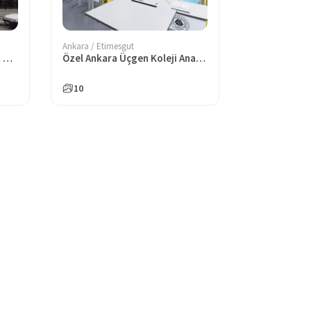
Ankara / Etimesgut
Özel Eryaman Sınav Anadolu Lisesi
Özel Ankara Üçgen Koleji Anadolu Lisesi
10