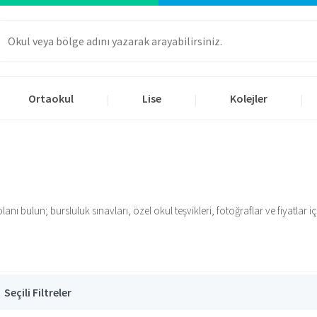
Ortaokul
Lise
Kolejler
|
|
|
 bulun; bursluluk sınavları, özel okul teşvikleri, fotoğraflar ve fiyatlar için
Seçili Filtreler