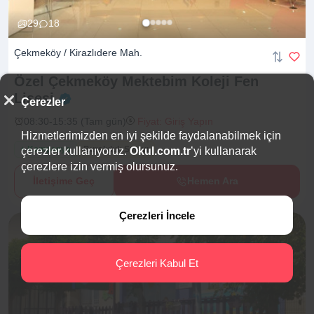
29
18
Çekmeköy / Kirazlıdere Mah.
Özel Çekmeköy Mektebim Koleji Fen
Lisesi
Çerezler
08:30-15:35 (Tam gün)
Fiyat: Giriş Yapın
Hizmetlerimizden en iyi şekilde faydalanabilmek için
+ Kampanya
Bursluluk Sınavı
çerezler kullanıyoruz.
Okul.com.tr
’yi kullanarak
çerezlere izin vermiş olursunuz.
İletişime Geç
Hemen Ara
Çerezleri İncele
Çerezleri Kabul Et