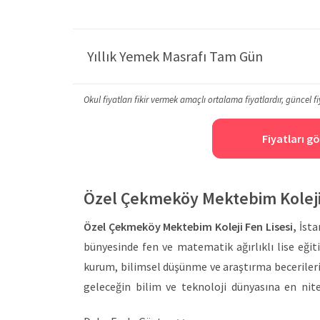
Yıllık Yemek Masrafı Tam Gün
Okul fiyatları fikir vermek amaçlı ortalama fiyatlardır, güncel fi
Fiyatları gö
Özel Çekmeköy Mektebim Koleji
Özel Çekmeköy Mektebim Koleji Fen Lisesi,
İsta
bünyesinde fen ve matematik ağırlıklı lise eğit
kurum, bilimsel düşünme ve araştırma beceriler
geleceğin bilim ve teknoloji dünyasına en nit
eğitimler sürdürülürken; çocukların hayal ettikl