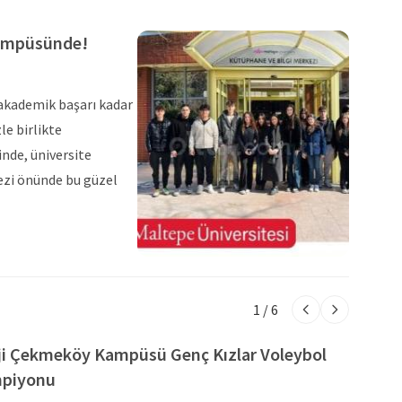
Kampüsünde!
 akademik başarı kadar
le birlikte
inde, üniversite
ezi önünde bu güzel
1
/ 6
i Çekmeköy Kampüsü Genç Kızlar Voleybol
mpiyonu