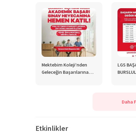
yetiştirilmektedir.
Özel Çekmeköy Mektebim Ko
geleceğin bilim insanlarını ve teknoloji liderler
Mektebim Koleji’nden
LGS BAŞA
Geleceğin Başarılarına
BURSLUL
Davet: Online Akademik
DEĞERLE
Başarı Sınavı Başlıyor!
Daha F
Etkinlikler