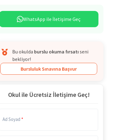
WhatsApp ile İletişime Geç
Bu okulda
burslu okuma fırsatı
seni
bekliyor!
Bursluluk Sınavına Başvur
Okul ile Ücretsiz İletişime Geç!
Ad Soyad