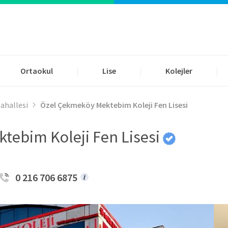
Ortaokul
Lise
Kolejler
|
|
|
Mahallesi
Özel Çekmeköy Mektebim Koleji Fen Lisesi
tebim Koleji Fen Lisesi
0 216 706 6875