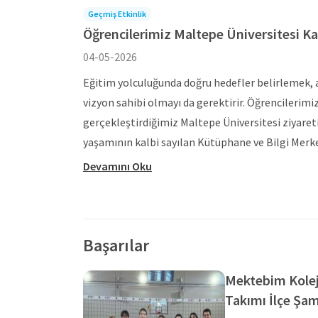
Geçmiş Etkinlik
Öğrencilerimiz Maltepe Üniversitesi 
04-05-2026
Eğitim yolculuğunda doğru hedefler belirlemek,
vizyon sahibi olmayı da gerektirir. Öğrencilerimiz
gerçekleştirdiğimiz Maltepe Üniversitesi ziyaret
yaşamının kalbi sayılan Kütüphane ve Bilgi Merk
anı ölümsüzleştirdik.
Devamını Oku
Başarılar
Mektebim Kolej
Takımı İlçe Şa