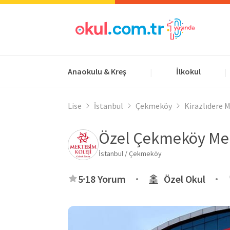
Anaokulu & Kreş
İlkokul
|
|
Lise
İstanbul
Çekmeköy
Kirazlıdere 
Özel Çekmeköy Mek
İstanbul / Çekmeköy
5
18 Yorum
Özel Okul