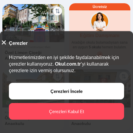
Ücretsiz
Eğitim Danışmanı
35
11
Aradığın okulu bulamadıysan sana
Çerezler
en uygun
5 okulu
hemen bulalım.
Küçükçekmece / Cumhuriyet Mah.
Özel Limon Çiçeği
Hizmetlerimizden en iyi şekilde faydalanabilmek için
Anaokulu
çerezler kullanıyoruz.
Okul.com.tr
’yi kullanarak
çerezlere izin vermiş olursunuz.
Çerezleri İncele
8
2
21
5
Çerezleri Kabul Et
Küçükçekmece / Cumhuriyet Mah.
Küçükçekmece / Cumhuriyet Mah.
Özel Yıldız Çocuk Akademi
Özel Mavi Bulutlar
Anaokulu
Anaokulu