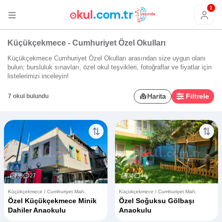
1
Küçükçekmece - Cumhuriyet Özel Okulları
Küçükçekmece Cumhuriyet Özel Okulları arasından size uygun olanı
bulun; bursluluk sınavları, özel okul teşvikleri, fotoğraflar ve fiyatlar için
listelerimizi inceleyin!
Harita
Filtrele
7 okul bulundu
36
27
34
46
Küçükçekmece / Cumhuriyet Mah.
Küçükçekmece / Cumhuriyet Mah.
Özel Küçükçekmece Minik
Özel Soğuksu Gölbaşı
Dahiler Anaokulu
Anaokulu