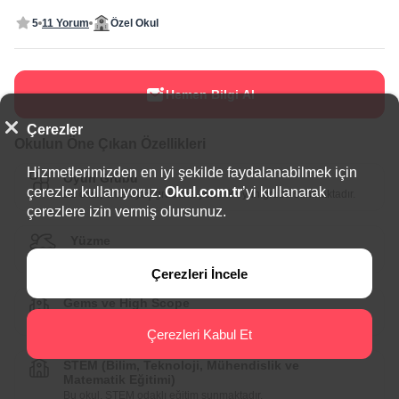
5
11 Yorum
Özel Okul
Hemen Bilgi Al
Çerezler
Okulun Öne Çıkan Özellikleri
Hizmetlerimizden en iyi şekilde faydalanabilmek için
Oyun Grubu
çerezler kullanıyoruz.
Okul.com.tr
’yi kullanarak
Bu okul, erken yaş grubuna yönelik oyun grubu sunmaktadır.
çerezlere izin vermiş olursunuz.
Yüzme
Bu okul, yüzme eğitimi vermektedir.
Çerezleri İncele
Gems ve High Scope
Bu okul, GEMS ve High Scope metodolojilerini kullanmaktadır.
Çerezleri Kabul Et
STEM (Bilim, Teknoloji, Mühendislik ve
Matematik Eğitimi)
Bu okul, STEM odaklı eğitim sunmaktadır.