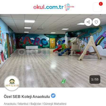
1
1
/ 53
Özel SEB Koleji Anaokulu
Anaokulu
/
İstanbul
/
Bağcılar
/
Güneşli Mahallesi