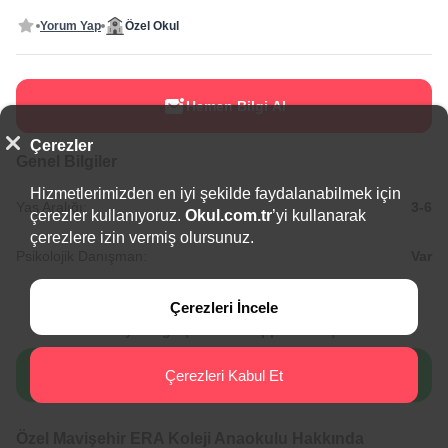
Yorum Yap
Özel Okul
Hemen Bilgi Al
Çerezler
Genel Bilgiler
Hizmetlerimizden en iyi şekilde faydalanabilmek için
Yaş Aralığı:
3-6
çerezler kullanıyoruz.
Okul.com.tr
’yi kullanarak
çerezlere izin vermiş olursunuz.
Psikolojik Danışman:
Var
Çerezleri İncele
Detaylı bilgi için WhatsApp'tan ulaşın.
WhatsApp ile iletişime geç
Çerezleri Kabul Et
Özel Mavişehir ERA Koleji Anaokulu Hakkında