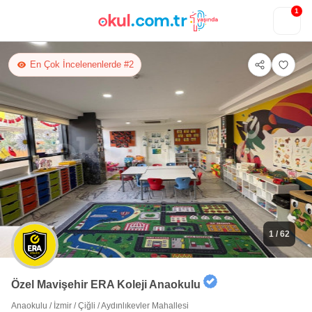
1
En Çok İncelenenlerde #2
1
/ 62
Özel Mavişehir ERA Koleji Anaokulu
Anaokulu
/
İzmir
/
Çiğli
/
Aydınlıkevler Mahallesi