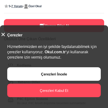
5
7 Yorum
Özel Okul
Hemen Bilgi Al
Çerezler
Okulun Öne Çıkan Özellikleri
Hizmetlerimizden en iyi şekilde faydalanabilmek için
Yüzme
çerezler kullanıyoruz.
Okul.com.tr
’yi kullanarak
Bu okul, yüzme eğitimi vermektedir.
çerezlere izin vermiş olursunuz.
Kodlama
Bu okul, çocuklara yönelik kodlama dersleri vermektedir.
Çerezleri İncele
Yabancı Diller
Bu okul, çeşitli yabancı dillerde eğitim sunmaktadır.
Çerezleri Kabul Et
P4C Eğitim Sistemi
Bu okul, P4C felsefi düşünme becerileri sunmaktadır.