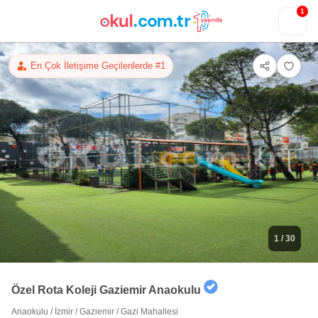
1
En Çok İletişime Geçilenlerde #1
1
/ 30
Özel Rota Koleji Gaziemir Anaokulu
Anaokulu
/
İzmir
/
Gaziemir
/
Gazi Mahallesi