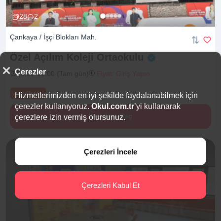
28
2
Çankaya / İşçi Blokları Mah.
Özel Açılım Koleji
Ortaokulu
Çerezler
08:30-18:00 (Tam gün)
Fiyat: Giriş Yapın
Yaz Okulu
Hizmetlerimizden en iyi şekilde faydalanabilmek için
çerezler kullanıyoruz.
Okul.com.tr
’yi kullanarak
İletişime Geç
çerezlere izin vermiş olursunuz.
Çerezleri İncele
Çerezleri Kabul Et