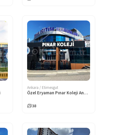
Ankara / Etimesgut
i
Özel Eryaman Pınar Koleji Anaokulu
38