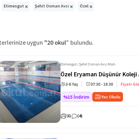
×
×
×
Etimesgut
Şehit Osman Avcı
Özel
terlerinize uygun
"20 okul
" bulundu.
Etimesgut / Şehit Osman Avcı Mah.
Özel Eryaman Düşünür Koleji
3-6 Yaş
07:30 - 18:30
Fiyatı Gö
%15 İndirim
Yaz Okulu
31
(4)