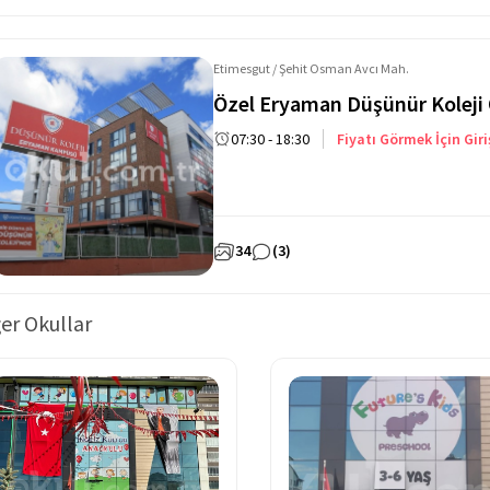
Etimesgut / Şehit Osman Avcı Mah.
Özel Eryaman Düşünür Koleji
07:30 - 18:30
Fiyatı Görmek İçin Giri
34
(3)
er Okullar