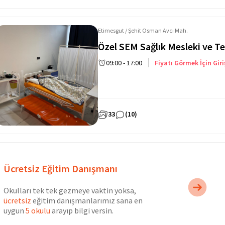
Etimesgut / Şehit Osman Avcı Mah.
Özel SEM Sağlık Mesleki ve Te
09:00 - 17:00
Fiyatı Görmek İçin Giri
33
(10)
Ücretsiz Eğitim Danışmanı
Okulları tek tek gezmeye vaktin yoksa,
ücretsiz
eğitim danışmanlarımız sana en
uygun
5 okulu
arayıp bilgi versin.