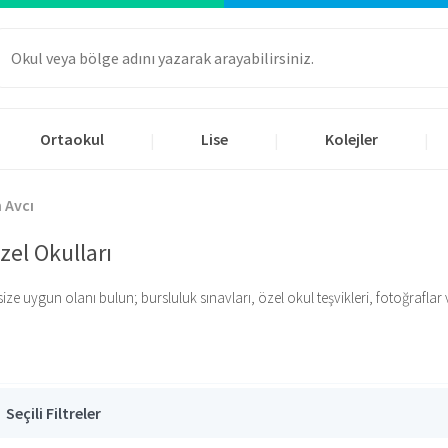
Ortaokul
Lise
Kolejler
|
|
|
 Avcı
el Okulları
 uygun olanı bulun; bursluluk sınavları, özel okul teşvikleri, fotoğraflar ve f
Seçili Filtreler