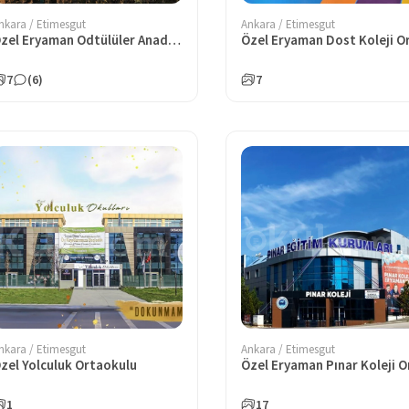
nkara / Etimesgut
Ankara / Etimesgut
Özel Eryaman Odtülüler Anadolu Lisesi
7
(6)
7
nkara / Etimesgut
Ankara / Etimesgut
zel Yolculuk Ortaokulu
1
17