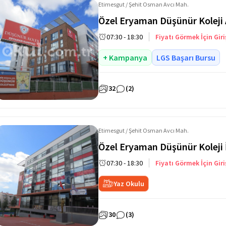
Etimesgut / Şehit Osman Avcı Mah.
Özel Eryaman Düşünür Koleji 
07:30 - 18:30
Fiyatı Görmek İçin Giri
+ Kampanya
LGS Başarı Bursu
32
(2)
Etimesgut / Şehit Osman Avcı Mah.
Özel Eryaman Düşünür Koleji 
07:30 - 18:30
Fiyatı Görmek İçin Giri
Yaz Okulu
30
(3)