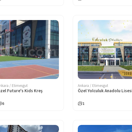
nkara / Etimesgut
Ankara / Etimesgut
zel Future's Kids Kreş
Özel Yolculuk Anadolu Lises
6
1