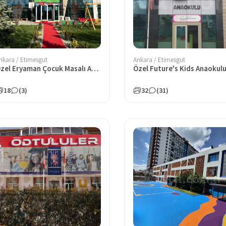
nkara / Etimesgut
Ankara / Etimesgut
Özel Eryaman Çocuk Masalı Anaokulu
Özel Future's Kids Anaokul
18
(3)
32
(31)