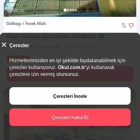
50
1
Gölbaşı / İncek Mah.
Özel Dünya Çocukları
İlkokulu
Çerezler
08:00-17:30 (Tam gün)
Fiyat: Giriş Yapın
Yaz Okulu
Hizmetlerimizden en iyi şekilde faydalanabilmek için
çerezler kullanıyoruz.
Okul.com.tr
’yi kullanarak
İletişime Geç
çerezlere izin vermiş olursunuz.
Çerezleri İncele
%10 İndirim
Çerezleri Kabul Et