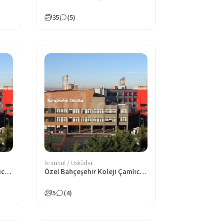
35
(5)
İstanbul / Üsküdar
Özel Bahçeşehir Koleji Çamlıca Anaokulu
Özel Bahçeşehir Koleji Çamlıca Ortaokulu
5
(4)