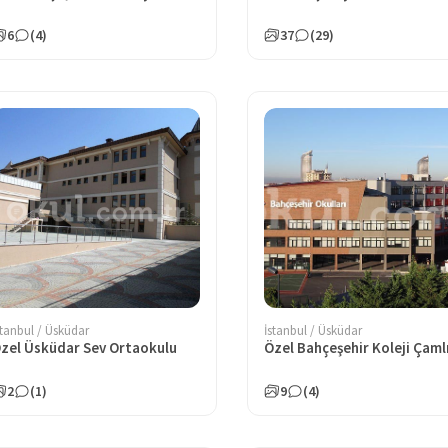
6
(4)
37
(29)
stanbul / Üsküdar
İstanbul / Üsküdar
zel Üsküdar Sev Ortaokulu
2
(1)
9
(4)