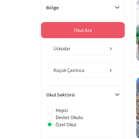
Bölge
İstanbul
Okul Ara
Üsküdar
Küçük Çamlıca
Okul Sektörü
Hepsi
Devlet Okulu
Özel Okul