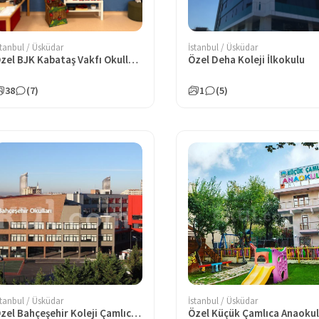
stanbul / Üsküdar
İstanbul / Üsküdar
Özel BJK Kabataş Vakfı Okulları Anaokulu
Özel Deha Koleji İlkokulu
38
(7)
1
(5)
stanbul / Üsküdar
İstanbul / Üsküdar
Özel Bahçeşehir Koleji Çamlıca İlkokulu
Özel Küçük Çamlıca Anaoku