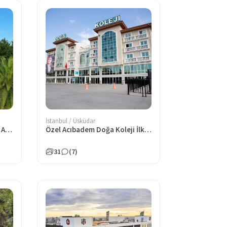
İstanbul / Üsküdar
Özel Birikim Biricik İbni Sina Anaokulu
Özel Acıbadem Doğa Koleji İlkokulu
31
(7)