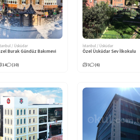
stanbul / Üsküdar
İstanbul / Üsküdar
zel Burak Gündüz Bakımevi
Özel Üsküdar Sev İlkokulu
14
(10)
3
(6)