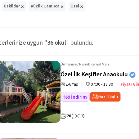
×
×
×
Üsküdar
Küçük Çamlıca
Özel
terlerinize uygun
"36 okul
" bulundu.
Ümraniye / Namık Kemal Mah.
Özel İlk Keşifler Anaokulu
2-6 Yaş
07:30 - 18:30
Fiyatı Gö
%9 İndirim
Yaz Okulu
20
(11)