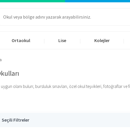
Ortaokul
Lise
Kolejler
|
|
|
a
kulları
n olanı bulun; bursluluk sınavları, özel okul teşvikleri, fotoğraflar ve fiyat
Seçili Filtreler