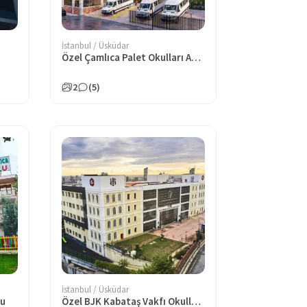
İstanbul / Üsküdar
Özel Çamlıca Palet Okulları Anaokulu
2
(5)
İstanbul / Üsküdar
lu
Özel BJK Kabataş Vakfı Okulları İlkokulu