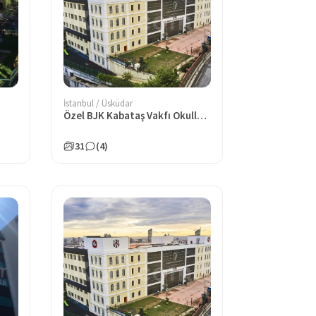
İstanbul / Üsküdar
Özel BJK Kabataş Vakfı Okulları Anadolu Lisesi
31
(4)