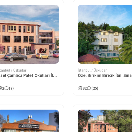
stanbul / Üsküdar
İstanbul / Üsküdar
Özel Çamlıca Palet Okulları İlkokulu
2
(7)
32
(25)