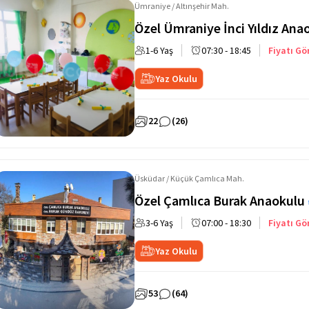
Ümraniye / Altınşehir Mah.
Özel Ümraniye İnci Yıldız Ana
1-6 Yaş
07:30 - 18:45
Fiyatı Gö
Yaz Okulu
22
(26)
Üsküdar / Küçük Çamlıca Mah.
Özel Çamlıca Burak Anaokulu
3-6 Yaş
07:00 - 18:30
Fiyatı Gö
Yaz Okulu
53
(64)