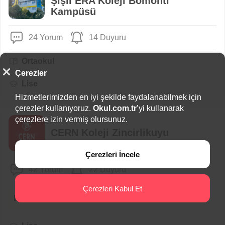
Şişli ERA Koleji Bomonti
Kampüsü
24 Yorum
14 Duyuru
Ortaokul
Çerezler
Lise
Hizmetlerimizden en iyi şekilde faydalanabilmek için
çerezler kullanıyoruz.
Okul.com.tr
’yi kullanarak
İstanbul / Şişli
çerezlere izin vermiş olursunuz.
CERN Koleji Zincirlikuyu
Kampüsü
Çerezleri İncele
42 Yorum
22 Duyuru
Çerezleri Kabul Et
Bursluluk Sınavı