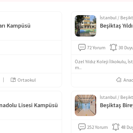
İstanbul / Beşik
arı Kampüsü
Beşiktaş Yıld
72 Yorum
30 Duy
Özel Yıldız Koleji İlkokulu, 
m...
Ortaokul
Ana
İstanbul / Beşik
i Anadolu Lisesi Kampüsü
Beşiktaş Bir
252 Yorum
48 Du