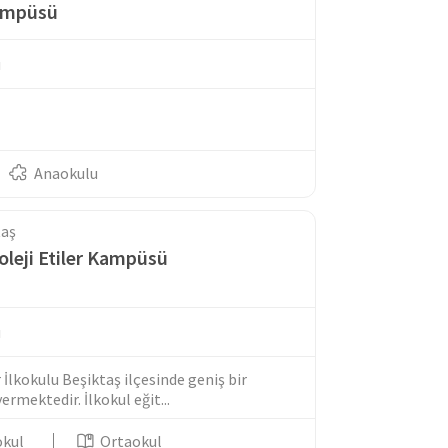
ampüsü
u
Anaokulu
taş
oleji Etiler Kampüsü
u
 İlkokulu Beşiktaş ilçesinde geniş bir
rmektedir. İlkokul eğit...
okul
Ortaokul