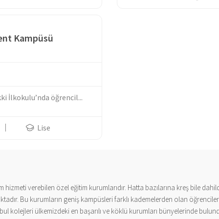
event Kampüsü
i İlkokulu’nda öğrencil...
Lise
m hizmeti verebilen özel eğitim kurumlarıdır. Hatta bazılarına kreş bile dahil
nmaktadır. Bu kurumların geniş kampüsleri farklı kademelerden olan öğrencile
tanbul kolejleri ülkemizdeki en başarılı ve köklü kurumları bünyelerinde bulu