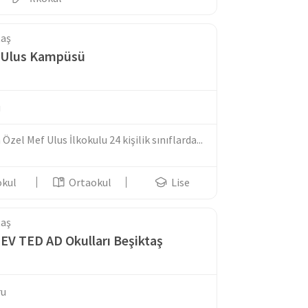
taş
ı Ulus Kampüsü
u
zel Mef Ulus İlkokulu 24 kişilik sınıflarda...
okul
Ortaokul
Lise
taş
LEV TED AD Okulları Beşiktaş
ru