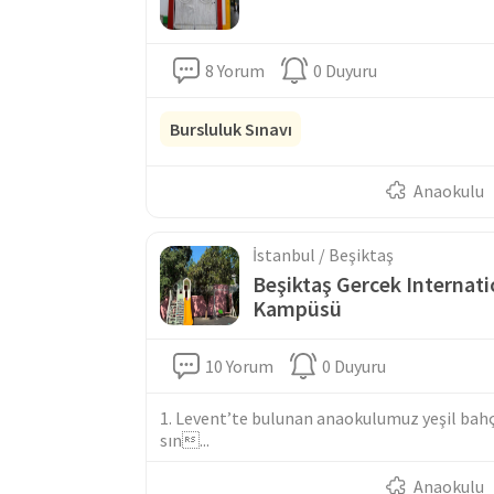
8 Yorum
0 Duyuru
Bursluluk Sınavı
Anaokulu
İstanbul / Beşiktaş
Beşiktaş Gercek Internati
Kampüsü
10 Yorum
0 Duyuru
1. Levent’te bulunan anaokulumuz yeşil bahçel
sın...
Anaokulu