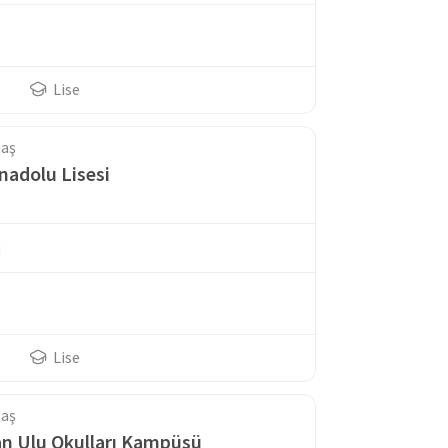
Lise
taş
nadolu Lisesi
u
Lise
taş
an Ulu Okulları Kampüsü