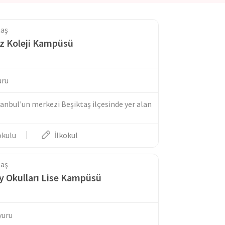
taş
ız Koleji Kampüsü
uru
İstanbul'un merkezi Beşiktaş ilçesinde yer alan
okulu
İlkokul
taş
ey Okulları Lise Kampüsü
yuru