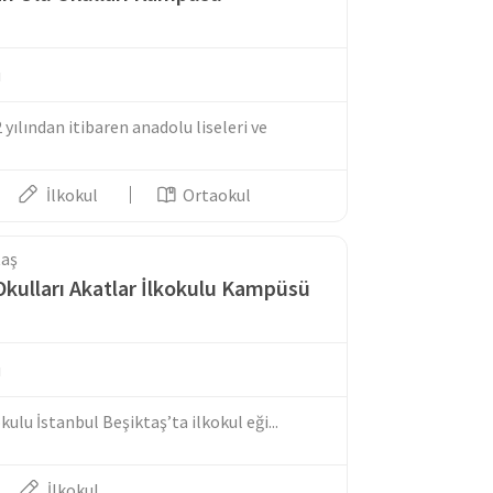
u
 yılından itibaren anadolu liseleri ve
İlkokul
Ortaokul
taş
Okulları Akatlar İlkokulu Kampüsü
u
kulu İstanbul Beşiktaş’ta ilkokul eği...
İlkokul