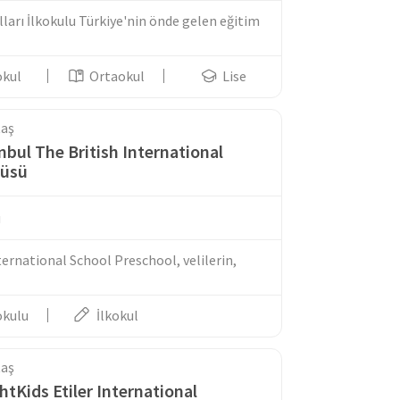
ları İlkokulu Türkiye'nin önde gelen eğitim
okul
Ortaokul
Lise
taş
nbul The British International
püsü
u
ternational School Preschool, velilerin,
okulu
İlkokul
taş
htKids Etiler International