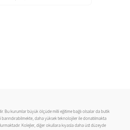
dir. Bu kurumlar büyük ölçüde milli eğitime bağlı olsalar da butik
ri barındırabilmekte, daha yüksek teknolojiler ile donatılmakta
ndurmaktadır. Kolejler, diğer okullara kıyasla daha üst düzeyde