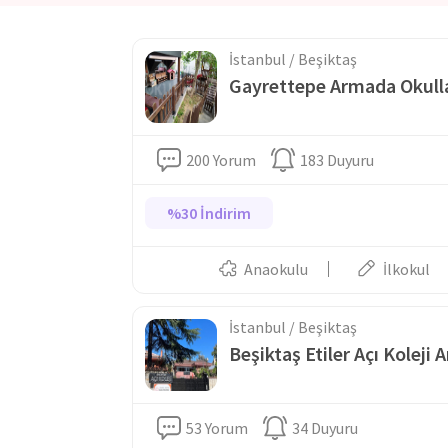
İstanbul / Beşiktaş
Gayrettepe Armada Okull
200 Yorum
183 Duyuru
%30 İndirim
Anaokulu
İlkokul
İstanbul / Beşiktaş
Beşiktaş Etiler Açı Kolej
53 Yorum
34 Duyuru