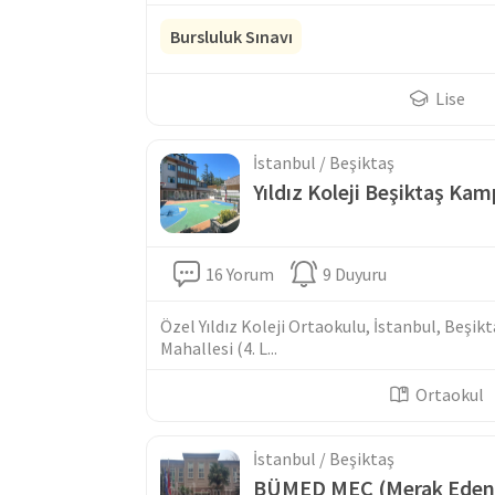
Bursluluk Sınavı
Lise
İstanbul / Beşiktaş
Yıldız Koleji Beşiktaş Ka
16 Yorum
9 Duyuru
Özel Yıldız Koleji Ortaokulu, İstanbul, Beşik
Mahallesi (4. L...
Ortaokul
İstanbul / Beşiktaş
BÜMED MEÇ (Merak Eden Ç