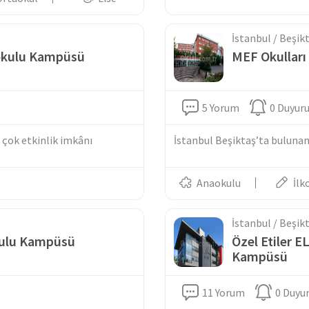
İstanbul / Beşik
aokulu Kampüsü
MEF Okullar
5 Yorum
0 Duyur
 çok etkinlik imkânı
İstanbul Beşiktaş’ta bulunan Ö
Anaokulu
İlk
İstanbul / Beşik
kulu Kampüsü
Özel Etiler E
Kampüsü
11 Yorum
0 Duyu