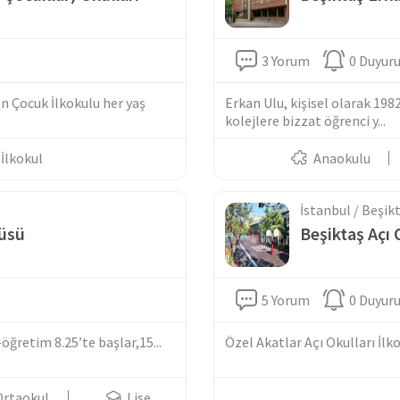
3 Yorum
0 Duyur
n Çocuk İlkokulu her yaş
Erkan Ulu, kişisel olarak 1982
kolejlere bizzat öğrenci y...
İlkokul
Anaokulu
İstanbul / Beşik
üsü
Beşiktaş Açı 
5 Yorum
0 Duyur
ğretim 8.25’te başlar,15...
Özel Akatlar Açı Okulları İlko
Ortaokul
Lise