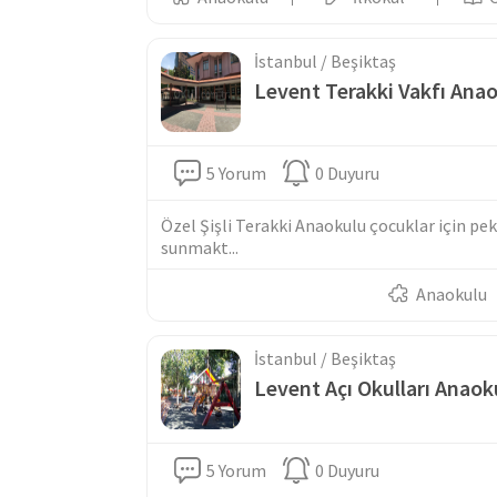
İstanbul / Beşiktaş
Levent Terakki Vakfı An
5 Yorum
0 Duyuru
Özel Şişli Terakki Anaokulu çocuklar için pek
sunmakt...
Anaokulu
İstanbul / Beşiktaş
Levent Açı Okulları Anao
5 Yorum
0 Duyuru