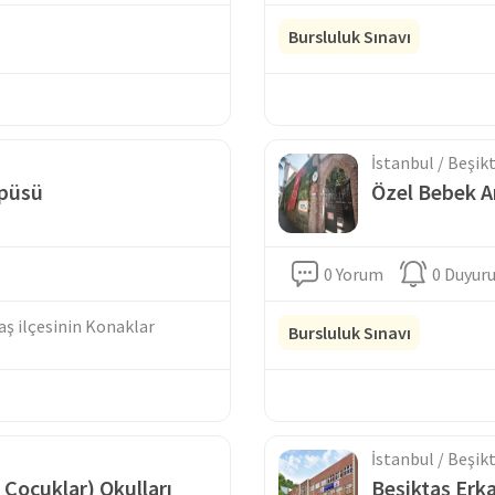
Bursluluk Sınavı
İstanbul / Beşik
mpüsü
Özel Bebek A
0 Yorum
0 Duyur
taş ilçesinin Konaklar
Bursluluk Sınavı
İstanbul / Beşik
ocuklar) Okulları
Beşiktaş Erk