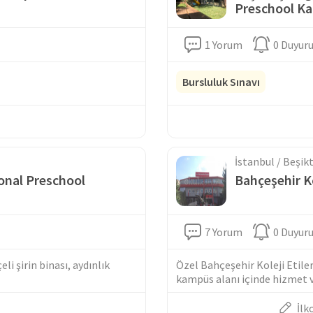
Preschool K
1 Yorum
0 Duyur
Bursluluk Sınavı
İstanbul / Beşik
onal Preschool
Bahçeşehir K
7 Yorum
0 Duyur
i şirin binası, aydınlık
Özel Bahçeşehir Koleji Etiler
kampüs alanı içinde hizmet ve
İlk