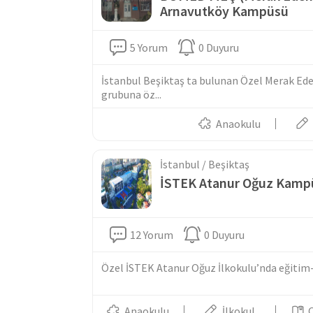
Arnavutköy Kampüsü
5 Yorum
0 Duyuru
İstanbul Beşiktaş ta bulunan Özel Merak Ede
grubuna öz...
Anaokulu
İstanbul / Beşiktaş
İSTEK Atanur Oğuz Kamp
12 Yorum
0 Duyuru
Özel İSTEK Atanur Oğuz İlkokulu’nda eğitim-ö
Anaokulu
İlkokul