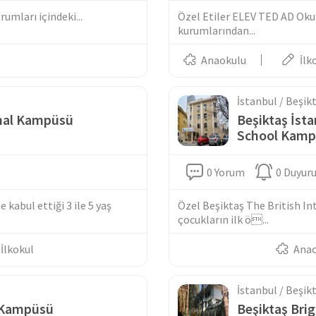
rumları içindeki...
Özel Etiler ELEV TED AD Okul
kurumlarından...
Anaokulu
İlk
İstanbul / Beşik
onal Kampüsü
Beşiktaş İsta
School Kam
0 Yorum
0 Duyur
 kabul ettiği 3 ile 5 yaş
Özel Beşiktaş The British In
çocukların ilk ö...
İlkokul
Ana
İstanbul / Beşik
u Kampüsü
Beşiktaş Brig