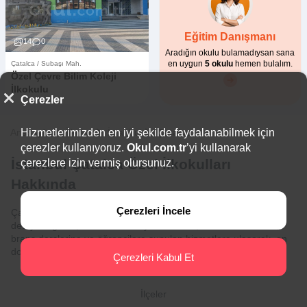
Eğitim Danışmanı
14
0
Aradığın okulu bulamadıysan sana
en uygun
5 okulu
hemen bulalım.
Çatalca / Subaşı Mah.
Özel Çevre Bilim Koleji
İlkokulu
Çerezler
Anasayfa
Hizmetlerimizden en iyi şekilde faydalanabilmek için
İlkokul
İstanbul
Çatalca
çerezler kullanıyoruz.
Okul.com.tr
’yi kullanarak
İstanbul Çatalca Özel İlkokulları
çerezlere izin vermiş olursunuz.
Hakkında
Çerezleri İncele
Çatalca İstanbul'da bulunan özel ilkokullar ve kolejler hakkında
detaylı bilgilere, anne ve baba yorumlarına, fiziksel özelliklere,
branş derslerine ve öğrencilere sunulan hizmetlere ulaşarak, en
doğru okulu veya koleji bulabilirsiniz.
Çerezleri Kabul Et
İlçeler