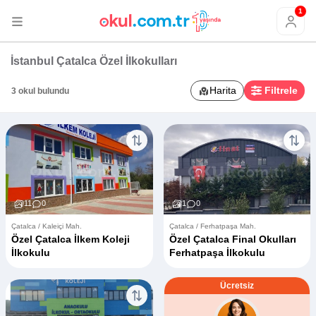
1
İstanbul Çatalca Özel İlkokulları
Harita
Filtrele
3 okul bulundu
11
0
1
0
Çatalca / Kaleiçi Mah.
Çatalca / Ferhatpaşa Mah.
Özel Çatalca İlkem Koleji
Özel Çatalca Final Okulları
İlkokulu
Ferhatpaşa İlkokulu
Ücretsiz