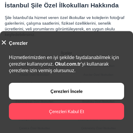
İstanbul Şile Özel İlkokulları Hakkında
Şile İstanbul'da hizmet veren özel ilkokullar ve kolejlerin fotoğraf
galerilerini, çalışma saatlerini, fiziksel özelliklerini, senelik
ücretlerini, veli yorumlarını görüntüleyerek, en uygun okulu
keşfedebilirsiniz.
Çerezler
İlçeler
Hizmetlerimizden en iyi şekilde faydalanabilmek için
çerezler kullanıyoruz.
Okul.com.tr
’yi kullanarak
Arnavutköy Özel İlkokulları
Ataşehir Özel İlkokulları
çerezlere izin vermiş olursunuz.
Adalar Özel İlkokulları
Avcılar Özel İlkokulları
Bağcılar Özel İlkokulları
Bahçelievler Özel İlkokulları
Çerezleri İncele
Bakırköy Özel İlkokulları
Başakşehir Özel İlkokulları
Bayrampaşa Özel İlkokulları
Beşiktaş Özel İlkokulları
Beykoz Özel İlkokulları
Beylikdüzü Özel İlkokulları
Çerezleri Kabul Et
Beyoğlu Özel İlkokulları
Büyükçekmece Özel İlkokulları
Çatalca Özel İlkokulları
Çekmeköy Özel İlkokulları