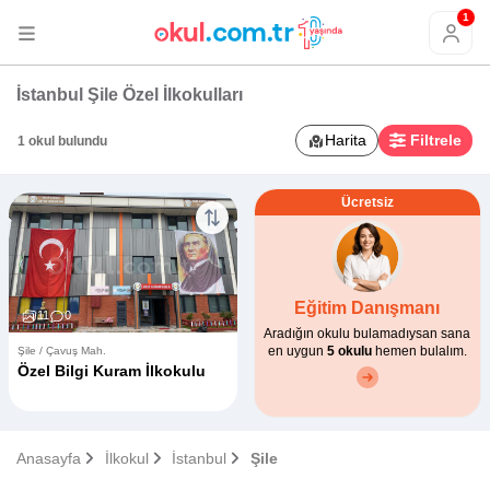
1
İstanbul Şile Özel İlkokulları
Harita
Filtrele
1 okul bulundu
Ücretsiz
Eğitim Danışmanı
11
0
Aradığın okulu bulamadıysan sana
en uygun
5 okulu
hemen bulalım.
Şile / Çavuş Mah.
Özel Bilgi Kuram İlkokulu
Anasayfa
İlkokul
İstanbul
Şile