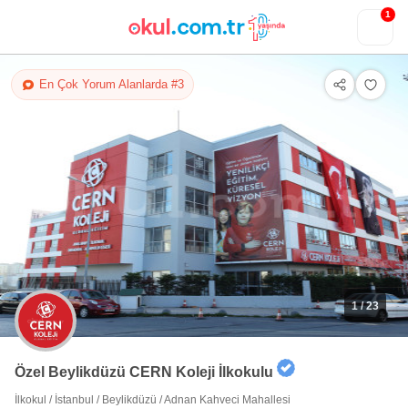
1
En Çok Yorum Alanlarda #3
1
/ 23
Özel Beylikdüzü CERN Koleji İlkokulu
İlkokul
/
İstanbul
/
Beylikdüzü
/
Adnan Kahveci Mahallesi