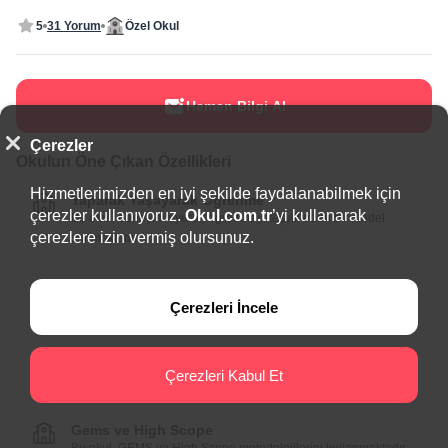
5
31 Yorum
Özel Okul
Hemen Bilgi Al
Çerezler
Okulun Öne Çıkan Özellikleri
Hizmetlerimizden en iyi şekilde faydalanabilmek için
Yaparak Yaşayarak Öğrenme
çerezler kullanıyoruz.
Okul.com.tr
’yi kullanarak
Bu okul, deneyimleyerek öğrenmeyi teşvik eden bir model
çerezlere izin vermiş olursunuz.
sunmaktadır.
Cambridge Eğitim Sistemi
Çerezleri İncele
Bu okul, Cambridge Eğitim Sistemi'ni kullanmaktadır.
Kodlama
Çerezleri Kabul Et
Bu okul, çocuklara yönelik kodlama dersleri vermektedir.
Gems ve High Scope
Bu okul, GEMS ve High Scope metodolojilerini kullanmaktadır.