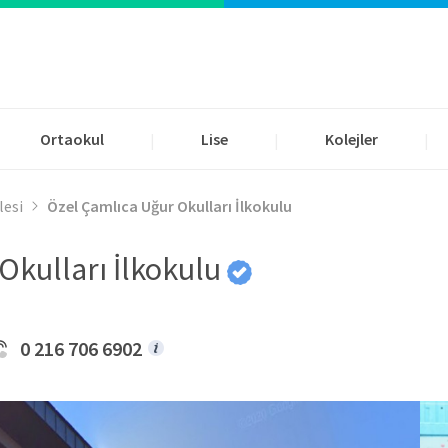
Ortaokul
Lise
Kolejler
|
|
|
lesi
Özel Çamlıca Uğur Okulları İlkokulu
Okulları İlkokulu
0 216 706 6902