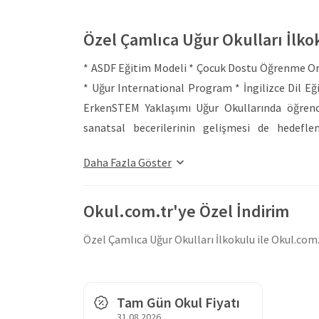
Özel Çamlıca Uğur Okulları İlk
* ASDF Eğitim Modeli * Çocuk Dostu Öğrenme Ort
* Uğur International Program * İngilizce Dil Eğ
ErkenSTEM Yaklaşımı Uğur Okullarında öğrencil
sanatsal becerilerinin gelişmesi de hedeflen
ilişkilendirilir. Her öğrencinin akademik ve sos
Daha Fazla Göster
başarıya ulaşması sağlanır. YABANCI DİL ETKİ
gereken en önemli yetkinliklerden biri olan 
hedeflenir. Bu kapsamda öğrenciler, ders içi fa
Okul.com.tr'ye Özel İndirim
geniş bir yelpazede yabancı dili aktif kulla
Özel Çamlıca Uğur Okulları İlkokulu ile Okul.com.
kademesindeki öğrencileri Mentora Amerikan 
öğrenciler lise eğitimine devam ederken çif
üniversitelere daha kolay yerleşme imkanı bul
Tam Gün Okul Fiyatı
alanları göz önünde bulundurularak seçilen de
31.08.2026