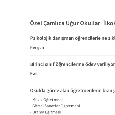
"merhaba" diyen tüm miniklerimize başarı dolu, mut
çocuklar! 🎒 ders zili çaldı, şimdi parıldama sırası
Özel Çamlıca Uğur Okulları İlko
Psikolojik danışman öğrencilerle ne sı
Her gün
Birinci sınıf öğrencilerine ödev veriliy
Evet
Okulda görev alan öğretmenlerin branşl
- Müzik Öğretmeni
- Görsel Sanatlar Öğretmeni
- Drama Eğitmeni