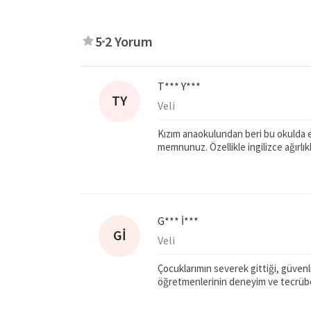
5
2 Yorum
T*** Y***
TY
Veli
Kızım anaokulundan beri bu okulda eğ
memnunuz. Özellikle ingilizce ağırlık
G*** İ***
Gİ
Veli
Çocuklarımın severek gittiği, güvenli
öğretmenlerinin deneyim ve tecrübesi