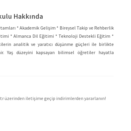
okulu Hakkında
amları * Akademik Gelişim * Bireysel Takip ve Rehberlik
itimi * Almanca Dil Eğitimi * Teknoloji Destekli Eğitim *
erin analitik ve yaratıcı düşünme güçleri ile birlikte
ir. Yaş düzeyini kapsayan bilimsel öğretiler hayatla
yal gelişimi yakından takip edilir ve sonucunda öğrencinin
NLİĞİ Öğrencilerin günümüz dünyasında sahip olmaları
yabancı dili yalnızca öğrenmeleri değil “edinmeleri”
aliyetlerden yurt dışı eğitim programlarına kadar uzanan
nan bireyler olarak dünyaya açılmaya hazırlanır. Lise
tr üzerinden iletişime geçip indirimlerden yararlanın!
School çift diploma programı ile desteklenir. Uğurlu
t diploma programına başvurabilir ve yurt dışındaki
ur. U-DEUTSCH Öğrencilerin gelişim özellikleri ve ilgi
rs kitapları ile hazırlanan Almanca eğitim programımız,