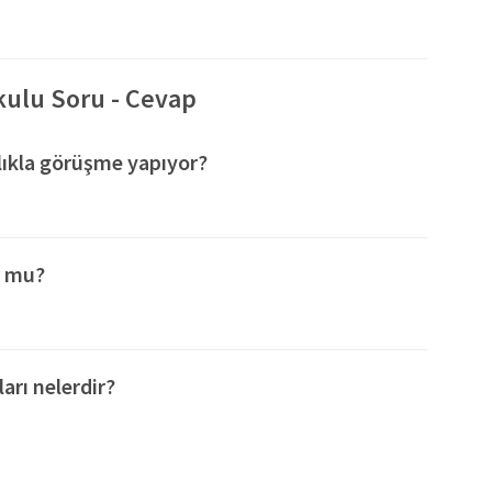
lu ve ışıl ışıl bir yıl diliyoruz. Aramıza hoş geldiniz
 sizde! ✨
kulu Soru - Cevap
klıkla görüşme yapıyor?
or mu?
arı nelerdir?