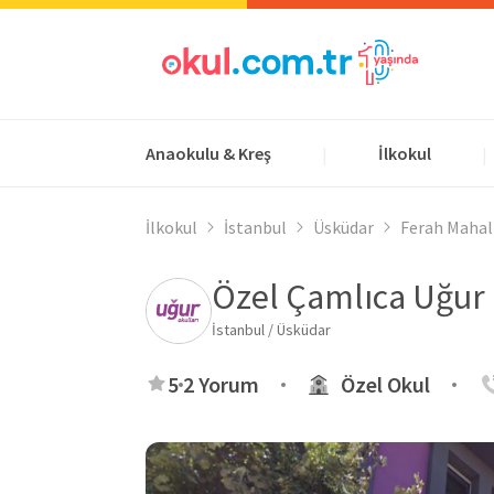
Anaokulu & Kreş
İlkokul
|
|
İlkokul
İstanbul
Üsküdar
Ferah Mahal
Özel Çamlıca Uğur 
İstanbul / Üsküdar
5
2 Yorum
Özel Okul