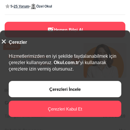
5
25 Yorum
Özel Okul
Hemen Bilgi Al
Çerezler
Ücretsiz
Hizmetlerimizden en iyi şekilde faydalanabilmek için
Eğitim Danışmanı
çerezler kullanıyoruz.
Okul.com.tr
’yi kullanarak
Sana en uygun
5 okulu
hemen
çerezlere izin vermiş olursunuz.
bulalım.
Çerezleri İncele
BÖLGEDE ÖNE ÇIKAN OKULLAR
Genel Bilgiler
Çerezleri Kabul Et
Tam gün Okul Saatleri:
09:00/16:10