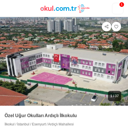
1
1
/ 37
Özel Uğur Okulları Ardıçlı İlkokulu
İlkokul
/
İstanbul
/
Esenyurt
/
Ardıçlı Mahallesi