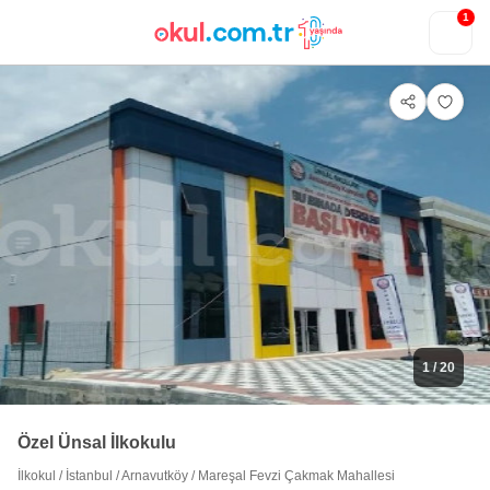
1
1
/ 20
Özel Ünsal İlkokulu
İlkokul
/
İstanbul
/
Arnavutköy
/
Mareşal Fevzi Çakmak Mahallesi