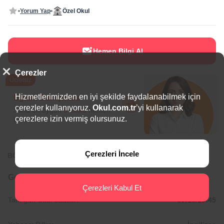
Yorum Yap
Özel Okul
Hemen Bilgi Al
Çerezler
Ücretsiz
Hizmetlerimizden en iyi şekilde faydalanabilmek için
Eğitim Danışmanı
çerezler kullanıyoruz.
Okul.com.tr
’yi kullanarak
Sana en uygun
5 okulu
hemen
çerezlere izin vermiş olursunuz.
bulalım.
Çerezleri İncele
BÖLGEDE ÖNE ÇIKAN OKULLAR
Genel Bilgiler
Çerezleri Kabul Et
Tam gün Okul Saatleri:
09:15/15:45