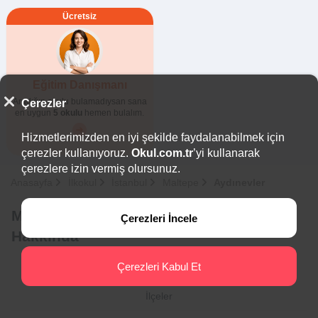
Ücretsiz
Eğitim Danışmanı
Aradığın okulu bulamadıysan sana
Çerezler
en uygun
5 okulu
hemen bulalım.
Hizmetlerimizden en iyi şekilde faydalanabilmek için
çerezler kullanıyoruz.
Okul.com.tr
’yi kullanarak
çerezlere izin vermiş olursunuz.
Anasayfa
İlkokul
İstanbul
Maltepe
Aydınevler
Maltepe - Aydınevler Özel İlkokulları
Çerezleri İncele
Hakkında
Çerezleri Kabul Et
İlçeler