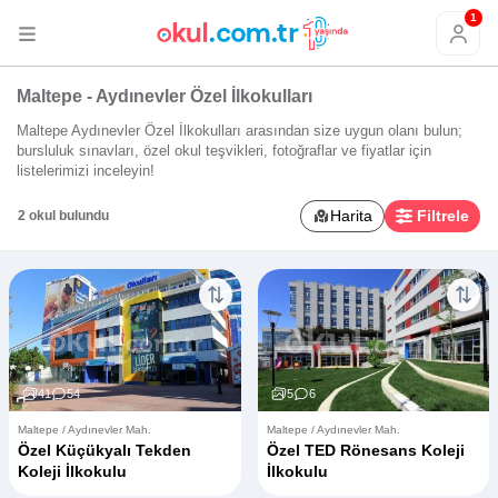
1
Maltepe - Aydınevler Özel İlkokulları
Maltepe Aydınevler Özel İlkokulları arasından size uygun olanı bulun;
bursluluk sınavları, özel okul teşvikleri, fotoğraflar ve fiyatlar için
listelerimizi inceleyin!
Harita
Filtrele
2 okul bulundu
41
54
5
6
Maltepe / Aydınevler Mah.
Maltepe / Aydınevler Mah.
Özel Küçükyalı Tekden
Özel TED Rönesans Koleji
Koleji İlkokulu
İlkokulu