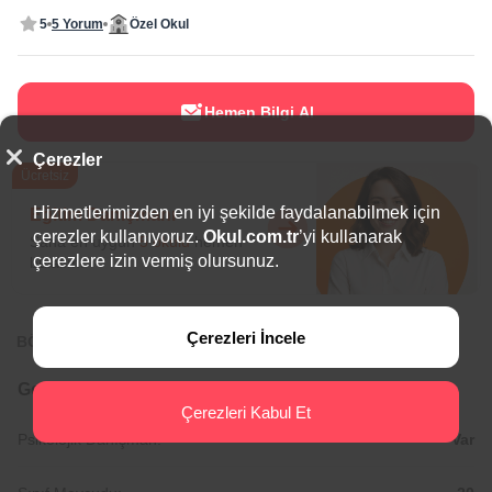
5
5 Yorum
Özel Okul
Hemen Bilgi Al
Çerezler
Ücretsiz
Hizmetlerimizden en iyi şekilde faydalanabilmek için
Eğitim Danışmanı
çerezler kullanıyoruz.
Okul.com.tr
’yi kullanarak
Sana en uygun
5 okulu
hemen
çerezlere izin vermiş olursunuz.
bulalım.
Çerezleri İncele
BÖLGEDE ÖNE ÇIKAN OKULLAR
Genel Bilgiler
Çerezleri Kabul Et
Psikolojik Danışman:
Var