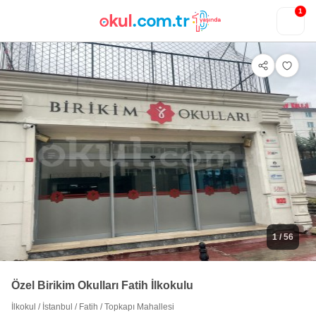
1
1
/ 56
Özel Birikim Okulları Fatih İlkokulu
İlkokul
/
İstanbul
/
Fatih
/
Topkapı Mahallesi